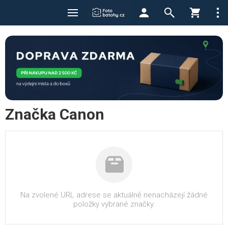
Značka Canon
Na zvolené URL adrese se aktuálně nenacházejí žádné
položky vybrané značky.