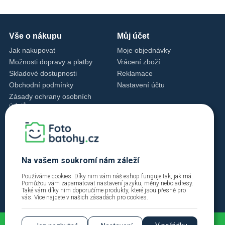
Vše o nákupu
Můj účet
Jak nakupovat
Moje objednávky
Možnosti dopravy a platby
Vrácení zboží
Skladové dostupnosti
Reklamace
Obchodní podmínky
Nastavení účtu
Zásady ochrany osobních
údajů
Nastavení cookies
Zásady cookies
Kontakty
+420 720 762 432
Na vašem soukromí nám záleží
info@fotobatohy.cz
Používáme cookies. Díky nim vám náš eshop funguje tak, jak má.
Po - Pá 9:00 - 18:00
Pomůžou vám zapamatovat nastavení jazyku, měny nebo adresy.
Také vám díky nim doporučíme produkty, které jsou přesně pro
vás. Více najdete v našich
zásadách pro cookies
.