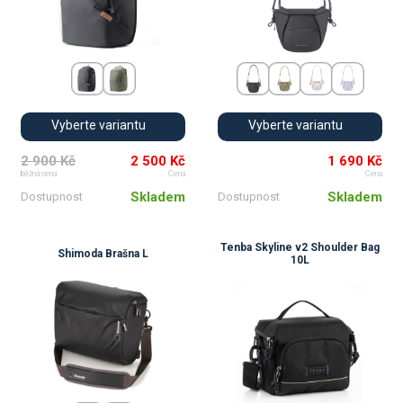
Vyberte variantu
Vyberte variantu
2 900 Kč
2 500 Kč
1 690 Kč
běžná cena
Cena
Cena
Skladem
Skladem
Dostupnost
Dostupnost
Tenba Skyline v2 Shoulder Bag
Shimoda Brašna L
10L
💚
💚