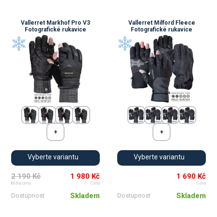
Vallerret Markhof Pro V3
Vallerret Milford Fleece
Fotografické rukavice
Fotografické rukavice
Vyberte variantu
Vyberte variantu
2 190 Kč
1 980 Kč
1 690 Kč
běžná cena
Cena
Cena
Skladem
Skladem
Dostupnost
Dostupnost