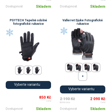
Skladem
Skladem
Dostupnost
Dostupnost
PGYTECH Tepelně odolné
Vallerret Djuke Fotografické
fotografické rukavice
rukavice
Vyberte variantu
Vyberte variantu
850 Kč
2 190 Kč
2 090 Kč
Cena
běžná cena
Cena
Skladem
Skladem
Dostupnost
Dostupnost