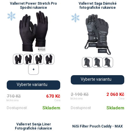
Vallerret Power Stretch Pro
Vallerret Saga Dámské
Spodní rukavice
fotografické rukavice
Vyberte variantu
Vyberte variantu
2 190 Kč
2 060 Kč
710 Kč
670 Kč
běžná cena
Cena
běžná cena
Cena
Skladem
Skladem
Dostupnost
Dostupnost
Vallerret Senja Liner
NiSi Filter Pouch Caddy - MAX
Fotografické rukavice