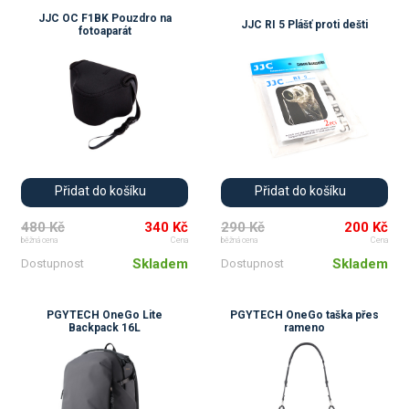
JJC OC F1BK Pouzdro na
JJC RI 5 Plášť proti dešti
fotoaparát
💚
💚
Přidat do košíku
Přidat do košíku
480 Kč
340 Kč
290 Kč
200 Kč
běžná cena
Cena
běžná cena
Cena
Skladem
Skladem
Dostupnost
Dostupnost
PGYTECH OneGo Lite
PGYTECH OneGo taška přes
Backpack 16L
rameno
💚
💚