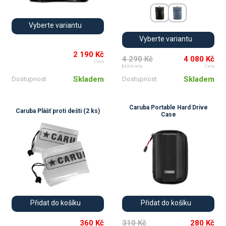
Vyberte variantu
Vyberte variantu
2 190 Kč
4 290 Kč
4 080 Kč
Cena
běžná cena
Cena
Skladem
Skladem
Dostupnost
Dostupnost
Caruba Portable Hard Drive
Caruba Plášť proti dešti (2 ks)
Case
💚
💚
Přidat do košíku
Přidat do košíku
360 Kč
310 Kč
280 Kč