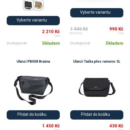
Vyberte variantu
Vyberte variantu
1 040 Kč
990 Kč
2 210 Kč
běžná cena
Cena
Cena
Skladem
Skladem
Dostupnost
Dostupnost
Ulanzi PB008 Brašna
Ulanzi Taška přes rameno 3L
💚
💚
Přidat do košíku
Přidat do košíku
1 450 Kč
430 Kč
Cena
Cena