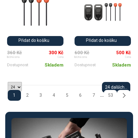
Přidat do košíku
Přidat do košíku
360 Kč
300 Kč
600 Kč
500 Kč
běžná cena
Cena
běžná cena
Cena
Skladem
Skladem
Dostupnost
Dostupnost
24 dalších...
1
2
3
4
5
6
7
53
...