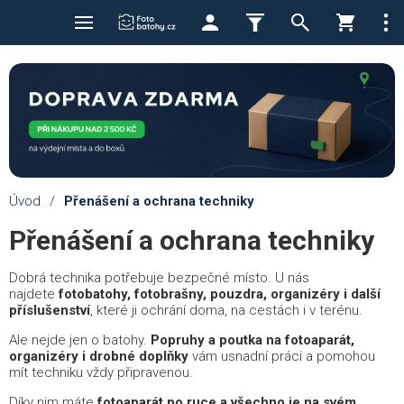
Úvod
/
Přenášení a ochrana techniky
Přenášení a ochrana techniky
Dobrá technika potřebuje bezpečné místo. U nás
najdete
fotobatohy, fotobrašny, pouzdra, organizéry i další
příslušenství
, které ji ochrání doma, na cestách i v terénu.
Ale nejde jen o batohy.
Popruhy a poutka na fotoaparát,
organizéry i drobné doplňky
vám usnadní práci a pomohou
mít techniku vždy připravenou.
Díky nim máte
fotoaparát po ruce a všechno je na svém