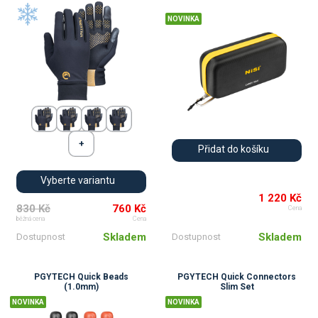
NOVINKA
Přidat do košíku
Vyberte variantu
1 220 Kč
830 Kč
760 Kč
Cena
běžná cena
Cena
Skladem
Skladem
Dostupnost
Dostupnost
PGYTECH Quick Beads
PGYTECH Quick Connectors
(1.0mm)
Slim Set
NOVINKA
NOVINKA