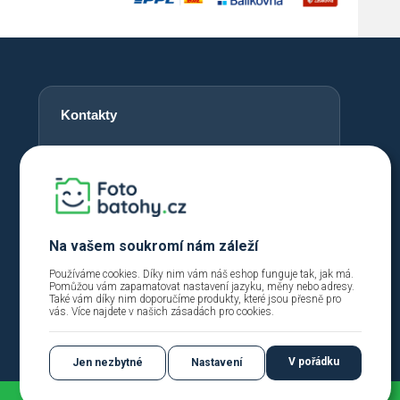
Kontakty
+420 720 762 432
info@fotobatohy.cz
Po - Pá 9:00 - 18:00
Na vašem soukromí nám záleží
Používáme cookies. Díky nim vám náš eshop funguje tak, jak má.
Pomůžou vám zapamatovat nastavení jazyku, měny nebo adresy.
Také vám díky nim doporučíme produkty, které jsou přesně pro
vás. Více najdete v našich
zásadách pro cookies
.
V pořádku
Jen nezbytné
Nastavení