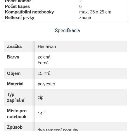
Počet komor
2
Počet kapes
6
Kompatibilní notebooky
max. 36 x 25 cm
Reflexní prvky
žádné
Špecifikácia
Značka
Himawari
Barva
zelená
černá
Objem
15 litrů
Materiál
polyester
Typ
zip
zapínání
Místo pro
14 ''
notebook
Způsob
dva ramenní popruhy