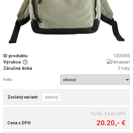
ID produktu
1005393
Výrobca
Záručná doba
2 roky
Farba
olivový
Zvolený variant
16.69,- €
bez DPH
20.20,- €
Cena s DPH