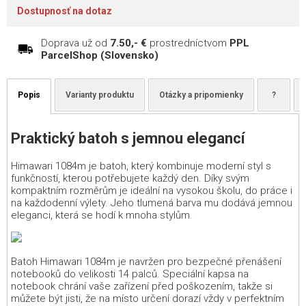
Dostupnosť na dotaz
Doprava už od
7.50,- €
prostredníctvom
PPL
ParcelShop (Slovensko)
Popis
Varianty produktu
Otázky a pripomienky
?
Praktický batoh s jemnou elegancí
Himawari 1084m je batoh, který kombinuje moderní styl s
funkčností, kterou potřebujete každý den. Díky svým
kompaktním rozměrům je ideální na vysokou školu, do práce i
na každodenní výlety. Jeho tlumená barva mu dodává jemnou
eleganci, která se hodí k mnoha stylům.
Batoh Himawari 1084m je navržen pro bezpečné přenášení
notebooků do velikosti 14 palců. Speciální kapsa na
notebook chrání vaše zařízení před poškozením, takže si
můžete být jisti, že na místo určení dorazí vždy v perfektním