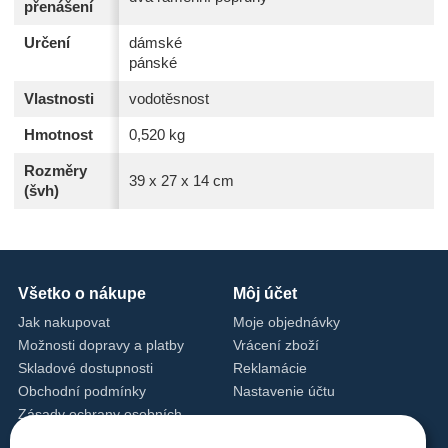
přenášení
Určení
dámské
pánské
Vlastnosti
vodotěsnost
Hmotnost
0,520 kg
Rozměry
39 x 27 x 14 cm
(švh)
Všetko o nákupe
Môj účet
Jak nakupovat
Moje objednávky
Možnosti dopravy a platby
Vrácení zboží
Skladové dostupnosti
Reklamácie
Obchodní podmínky
Nastavenie účtu
Zásady ochrany osobních
údajů