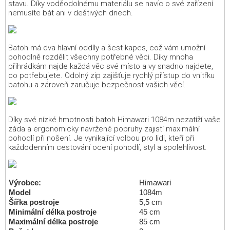
stavu. Díky voděodolnému materiálu se navíc o své zařízení
nemusíte bát ani v deštivých dnech.
Batoh má dva hlavní oddíly a šest kapes, což vám umožní
pohodlně rozdělit všechny potřebné věci. Díky mnoha
přihrádkám najde každá věc své místo a vy snadno najdete,
co potřebujete. Odolný zip zajišťuje rychlý přístup do vnitřku
batohu a zároveň zaručuje bezpečnost vašich věcí.
Díky své nízké hmotnosti batoh Himawari 1084m nezatíží vaše
záda a ergonomicky navržené popruhy zajistí maximální
pohodlí při nošení. Je vynikající volbou pro lidi, kteří při
každodenním cestování ocení pohodlí, styl a spolehlivost.
Výrobce:
Himawari
Model
1084m
Šířka postroje
5,5 cm
Minimální délka postroje
45 cm
Maximální délka postroje
85 cm