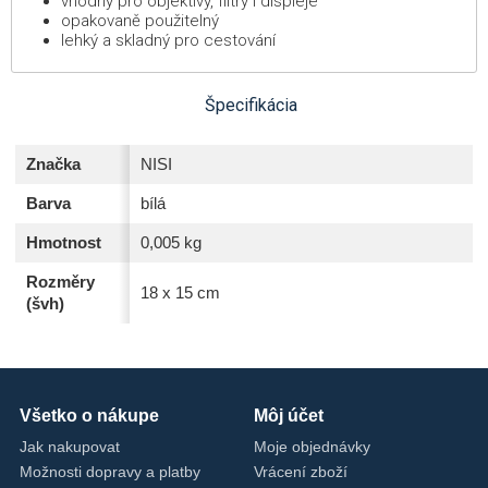
vhodný pro objektivy, filtry i displeje
opakovaně použitelný
lehký a skladný pro cestování
Špecifikácia
Značka
NISI
Barva
bílá
Hmotnost
0,005 kg
Rozměry
18 x 15 cm
(švh)
Všetko o nákupe
Môj účet
Jak nakupovat
Moje objednávky
Možnosti dopravy a platby
Vrácení zboží