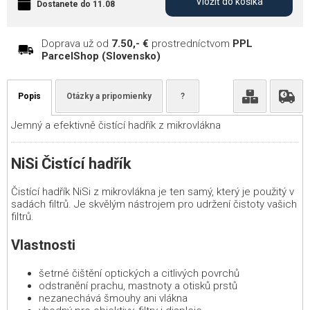
Vložiť do košíka
Dostanete do 11.08
Doprava už od
7.50,- €
prostredníctvom
PPL
ParcelShop (Slovensko)
Popis
Otázky a pripomienky
?
Jemný a efektivně čistící hadřík z mikrovlákna
NiSi Čistící hadřík
Čistící hadřík NiSi z mikrovlákna je ten samý, který je použitý v
sadách filtrů. Je skvělým nástrojem pro udržení čistoty vašich
filtrů.
Vlastnosti
šetrné čištění optických a citlivých povrchů
odstranění prachu, mastnoty a otisků prstů
nezanechává šmouhy ani vlákna