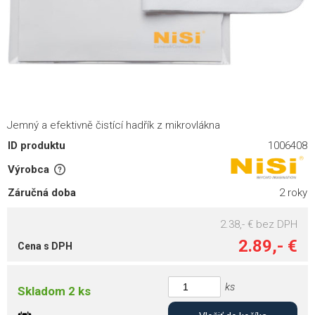
Jemný a efektivně čistící hadřík z mikrovlákna
ID produktu
1006408
Výrobca
Záručná doba
2 roky
2.38,- €
bez DPH
2.89,- €
Cena s DPH
ks
Skladom 2 ks