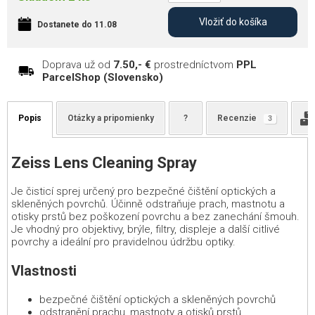
Vložiť do košíka
Dostanete do 11.08
Doprava už od
7.50,- €
prostredníctvom
PPL
ParcelShop (Slovensko)
Popis
Otázky a pripomienky
?
Recenzie
3
Zeiss Lens Cleaning Spray
Je čisticí sprej určený pro bezpečné čištění optických a
skleněných povrchů. Účinně odstraňuje prach, mastnotu a
otisky prstů bez poškození povrchu a bez zanechání šmouh.
Je vhodný pro objektivy, brýle, filtry, displeje a další citlivé
povrchy a ideální pro pravidelnou údržbu optiky.
Vlastnosti
bezpečné čištění optických a skleněných povrchů
odstranění prachu, mastnoty a otisků prstů