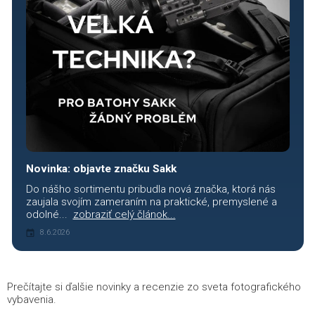
Novinka: objavte značku Sakk
Do nášho sortimentu pribudla nová značka, ktorá nás
zaujala svojím zameraním na praktické, premyslené a
odolné...
zobraziť celý článok...
8.6.2026
Prečítajte si ďalšie novinky a recenzie zo sveta fotografického
vybavenia.