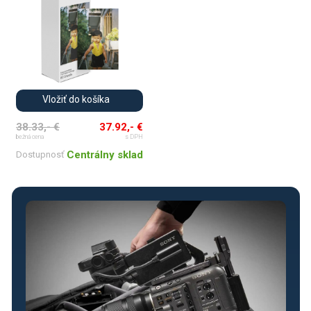
Vložiť do košíka
38.33,- €
37.92,- €
bežná cena
s DPH
Centrálny sklad
Dostupnosť