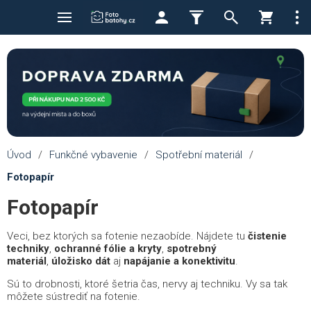
Úvod
/
Funkčné vybavenie
/
Spotřební materiál
/
Fotopapír
Fotopapír
Veci, bez ktorých sa fotenie nezaobíde. Nájdete tu
čistenie
techniky
,
ochranné fólie a kryty
,
spotrebný
materiál
,
úložisko dát
aj
napájanie a konektivitu
.
Sú to drobnosti, ktoré šetria čas, nervy aj techniku. Vy sa tak
môžete sústrediť na fotenie.