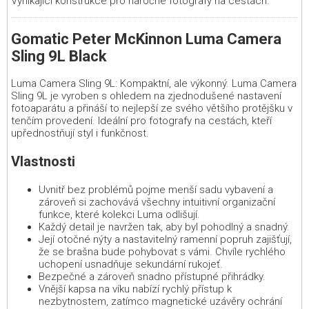
Vynikající konstrukce pro náročné fotografy na cestách.
Gomatic Peter McKinnon Luma Camera
Sling 9L Black
Luma Camera Sling 9L: Kompaktní, ale výkonný. Luma Camera
Sling 9L je vyroben s ohledem na zjednodušené nastavení
fotoaparátu a přináší to nejlepší ze svého většího protějšku v
tenčím provedení. Ideální pro fotografy na cestách, kteří
upřednostňují styl i funkčnost.
Vlastnosti
Uvnitř bez problémů pojme menší sadu vybavení a
zároveň si zachovává všechny intuitivní organizační
funkce, které kolekci Luma odlišují.
Každý detail je navržen tak, aby byl pohodlný a snadný.
Její otočné nýty a nastavitelný ramenní popruh zajišťují,
že se brašna bude pohybovat s vámi. Chvíle rychlého
uchopení usnadňuje sekundární rukojeť.
Bezpečné a zároveň snadno přístupné přihrádky.
Vnější kapsa na víku nabízí rychlý přístup k
nezbytnostem, zatímco magnetické uzávěry ochrání