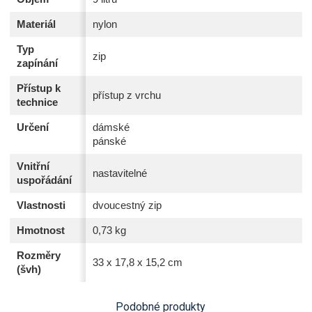
Materiál
nylon
Typ
zip
zapínání
Přístup k
přístup z vrchu
technice
Určení
dámské
pánské
Vnitřní
nastavitelné
uspořádání
Vlastnosti
dvoucestný zip
Hmotnost
0,73 kg
Rozměry
33 x 17,8 x 15,2 cm
(švh)
Podobné produkty