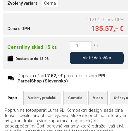
Černá
Zvolený variant
112.04,- €
bez DPH
135.57,- €
Cena s DPH
ks
Centrálny sklad 15 ks
Vložiť do košíka
Dostanete do 13.08
Doprava už od
7.52,- €
prostredníctvom
PPL
ParcelShop (Slovensko)
Popis
Varianty produktu
Gomatic
Video
Otázky a 
Popruh na fotoaparát Luma 9L: Kompaktní design, sada plná
funkcí. Ideální pro chudší výbavu. Může se pochlubit otočnými
nýty, konstrukcí s více kapsami a magnetickým
zabezpečením. Čtyři barevné varianty, které odrážejí váš styl.