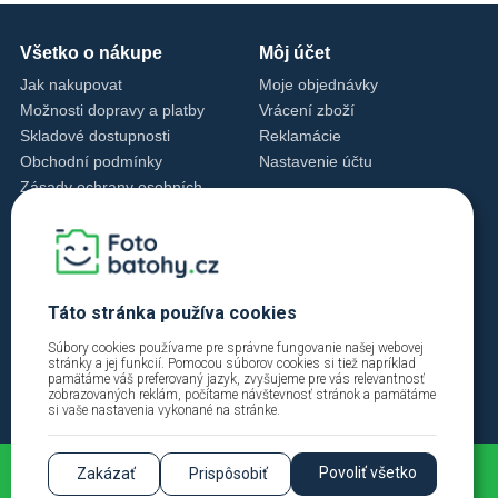
Všetko o nákupe
Môj účet
Jak nakupovat
Moje objednávky
Možnosti dopravy a platby
Vrácení zboží
Skladové dostupnosti
Reklamácie
Obchodní podmínky
Nastavenie účtu
Zásady ochrany osobních
údajů
Nastavenie cookies
Zásady používania cookies
Kontakty
Táto stránka používa cookies
Tel.: +420 228 229 392
info@fotobatohy.cz
Súbory cookies používame pre správne fungovanie našej webovej
stránky a jej funkcií. Pomocou súborov cookies si tiež napríklad
Po - Pia 9:00 - 18:00
pamätáme váš preferovaný jazyk, zvyšujeme pre vás relevantnosť
zobrazovaných reklám, počítame návštevnosť stránok a pamätáme
si vaše nastavenia vykonané na stránke.
Povoliť všetko
Zakázať
Prispôsobiť
2026 © Fotobatohy.cz | FIINYX VISION s.r.o. |