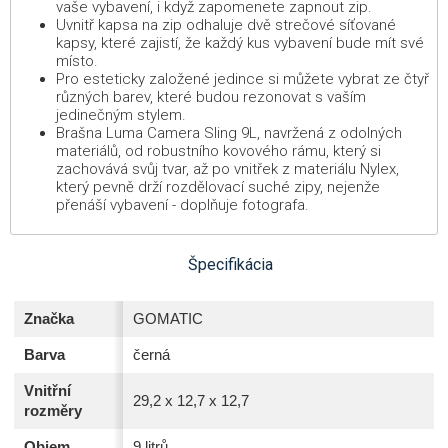
vaše vybavení, i když zapomenete zapnout zip.
Uvnitř kapsa na zip odhaluje dvě strečové síťované
kapsy, které zajistí, že každý kus vybavení bude mít své
místo.
Pro esteticky založené jedince si můžete vybrat ze čtyř
různých barev, které budou rezonovat s vaším
jedinečným stylem.
Brašna Luma Camera Sling 9L, navržená z odolných
materiálů, od robustního kovového rámu, který si
zachovává svůj tvar, až po vnitřek z materiálu Nylex,
který pevně drží rozdělovací suché zipy, nejenže
přenáší vybavení - doplňuje fotografa.
Špecifikácia
Značka
GOMATIC
Barva
černá
Vnitřní
29,2 x 12,7 x 12,7
rozměry
Objem
9 litrů