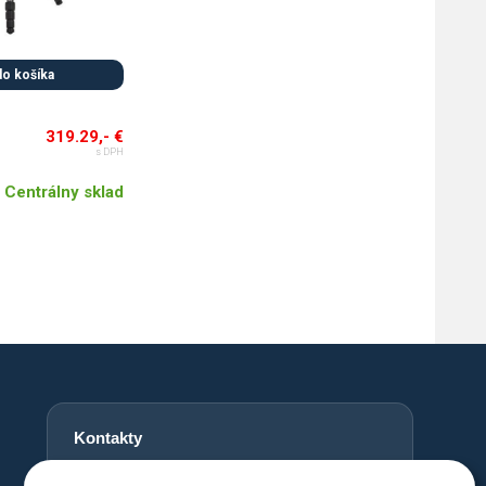
do košíka
319.29,- €
s DPH
Centrálny sklad
Kontakty