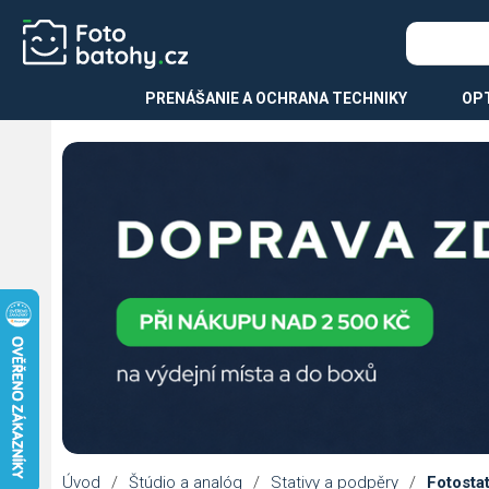
PRENÁŠANIE A OCHRANA TECHNIKY
OPT
Úvod
/
Štúdio a analóg
/
Stativy a podpěry
/
Fotostat