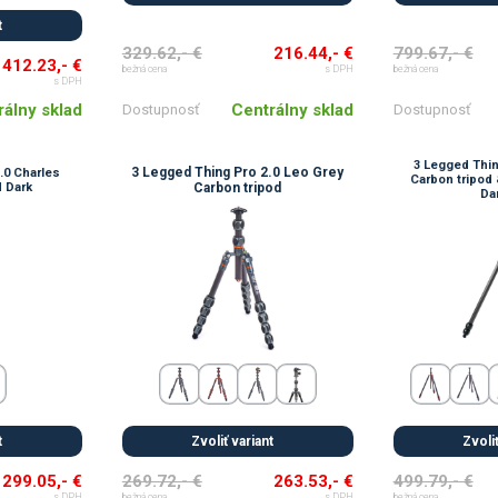
t
329.62,- €
216.44,- €
799.67,- €
412.23,- €
bežná cena
s DPH
bežná cena
s DPH
Centrálny sklad
rálny sklad
Dostupnosť
Dostupnosť
3 Legged Thin
3 Legged Thing Pro 2.0 Leo Grey
.0 Charles
Carbon tripod 
 Dark
Carbon tripod
Da
t
Zvoliť variant
Zvoliť
299.05,- €
269.72,- €
263.53,- €
499.79,- €
s DPH
bežná cena
s DPH
bežná cena