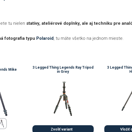
dete tu nielen
statívy, ateliérové doplnky, ale aj techniku pre ana
ná fotografia typu
Polaroid
, tu máte všetko na jednom mieste.
3 Legged Thing Legends Ray Tripod
3 Legged Thi
ends Mike
in Grey
H
Zvoliť variant
Vložiť 