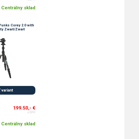
Centrálny sklad
Punks Corey 2.0 with
ity Zwart/Zwart
 variant
199.50,- €
s DPH
Centrálny sklad