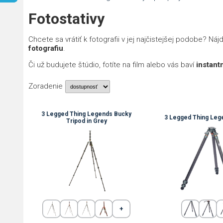
Fotostativy
Chcete sa vrátiť k fotografii v jej najčistejšej podobe? Náj
fotografiu
.
Či už budujete štúdio, fotíte na film alebo vás baví
instant
Zoradenie
3 Legged Thing Legends Bucky
3 Legged Thing Leg
Tripod in Grey