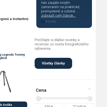
nás zaujala svojím
zameraním na praktické,
premyslené a odolné...
zobraziť celý článok...
lógovú a instantnú
8.6.2026
Prečítajte si ďalšie novinky a
recenzie zo sveta fotografického
vybavenia.
ng Legends Tommy
ybrid
Všetky články
Cena
do košíka
439
€
27 640
€