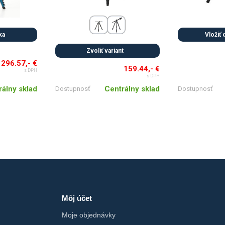
ka
Vložiť 
Zvoliť variant
296.57,- €
159.44,- €
s DPH
s DPH
rálny sklad
Centrálny sklad
Dostupnosť
Dostupnosť
Môj účet
Moje objednávky