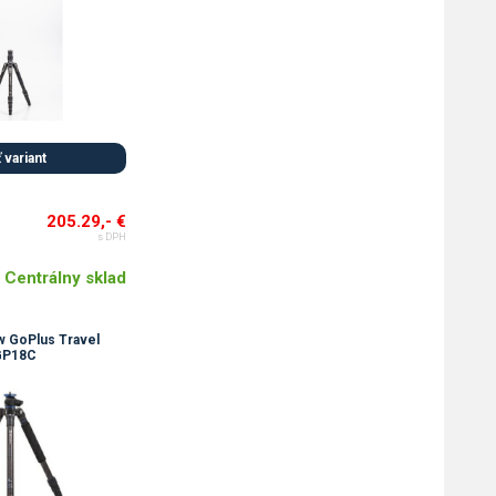
 variant
205.29,- €
s DPH
Centrálny sklad
w GoPlus Travel
GP18C