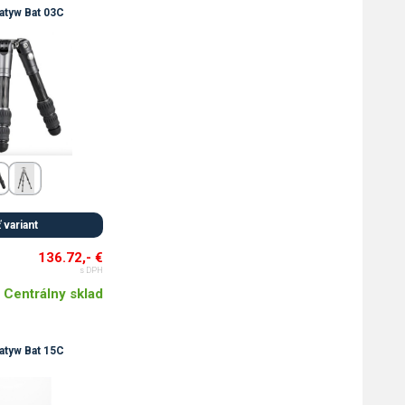
atyw Bat 03C
 variant
136.72,- €
s DPH
Centrálny sklad
atyw Bat 15C