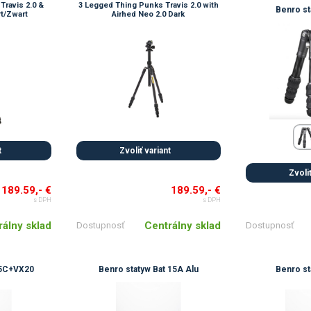
Travis 2.0 &
3 Legged Thing Punks Travis 2.0 with
Benro st
rt/Zwart
Airhed Neo 2.0 Dark
t
Zvoliť variant
Zvoliť
189.59,- €
189.59,- €
s DPH
s DPH
rálny sklad
Centrálny sklad
Dostupnosť
Dostupnosť
05C+VX20
Benro statyw Bat 15A Alu
Benro st