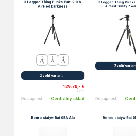
3 Legged Thing Punks Patti 2.0 &
3 Legged Thing Punks 
AirHed Darkness
Airhed Trinity Zwa
Zvoliť varian
Zvoliť variant
129.70,- €
s DPH
Cent
Centrálny sklad
Dostupnosť
Dostupnosť
Benro statyw Bat 05A Alu
Benro statyw Bat 