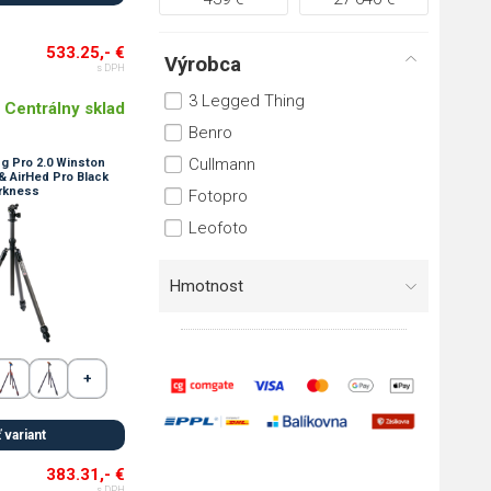
533.25,- €
Výrobca
s DPH
3 Legged Thing
Centrálny sklad
Benro
Cullmann
g Pro 2.0 Winston
& AirHed Pro Black
rkness
Fotopro
Leofoto
Hmotnost
 variant
383.31,- €
s DPH