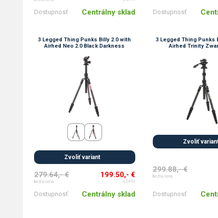
Centrálny sklad
Cent
Dostupnosť
Dostupnosť
3 Legged Thing Punks Billy 2.0 with
3 Legged Thing Punks B
Airhed Neo 2.0 Black Darkness
Airhed Trinity Zwa
Zvoliť varian
Zvoliť variant
299.88,- €
279.64,- €
199.50,- €
bežná cena
bežná cena
s DPH
Cent
Centrálny sklad
Dostupnosť
Dostupnosť