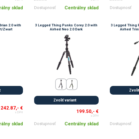
rálny sklad
Centrálny sklad
Dostupnosť
Dostupnosť
rian 2.0 with
3 Legged Thing Punks Corey 2.0 with
3 Legged Thing 
rt/Zwart
Airhed Neo 2.0 Dark
Airhed Trin
t
Zvoliť
Zvoliť variant
242.87,- €
199.50,- €
s DPH
s DPH
rálny sklad
Centrálny sklad
Dostupnosť
Dostupnosť