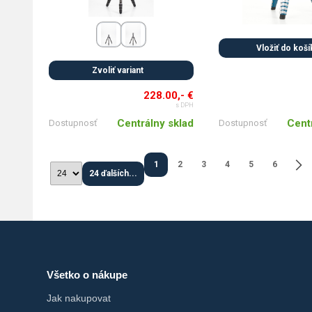
Vložiť do koší
Zvoliť variant
228.00,- €
s DPH
Cent
Centrálny sklad
Dostupnosť
Dostupnosť
1
2
3
4
5
6
24 ďalších...
Všetko o nákupe
Jak nakupovat