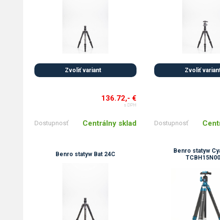
Zvoliť variant
Zvoliť varian
136.72,- €
s DPH
Centrálny sklad
Cent
Dostupnosť
Dostupnosť
Benro statyw Cy
Benro statyw Bat 24C
TCBH15N0