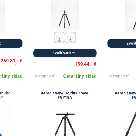
t
Zvoliť
Zvoliť variant
269.31,- €
159.44,- €
s DPH
s DPH
rálny sklad
Centrálny sklad
Dostupnosť
Dostupnosť
anBird
Benro statyw GoPlus Travel
Benro staty
0P
FGP18A
F