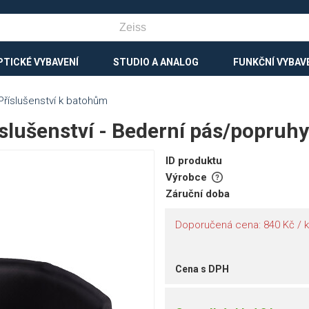
PTICKÉ VYBAVENÍ
STUDIO A ANALOG
FUNKČNÍ VYBAV
Příslušenství k batohům
lušenství - Bederní pás/popruhy
ID produktu
Výrobce
Záruční doba
Doporučená cena: 840 Kč / ks
Cena s DPH