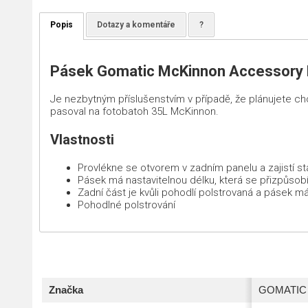
Popis
Dotazy a komentáře
?
Pásek Gomatic McKinnon Accessory H
Je nezbytným příslušenstvím v případě, že plánujete ch
pasoval na fotobatoh 35L McKinnon.
Vlastnosti
Provlékne se otvorem v zadním panelu a zajistí sta
Pásek má nastavitelnou délku, která se přizpůsobí
Zadní část je kvůli pohodlí polstrovaná a pásek 
Pohodlné polstrování
Značka
GOMATIC