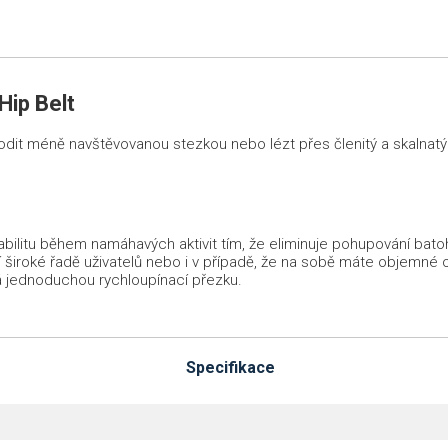
ip Belt
odit méně navštěvovanou stezkou nebo lézt přes členitý a skalnatý 
bilitu během namáhavých aktivit tím, že eliminuje pohupování batohu 
 široké řadě uživatelů nebo i v případě, že na sobě máte objemné 
má jednoduchou rychloupínací přezku.
Specifikace