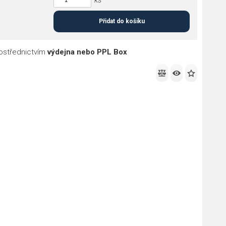
Přidat do košíku
ostřednictvím
výdejna nebo PPL Box