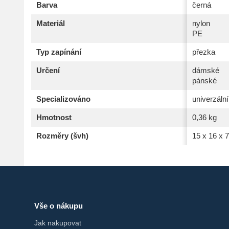
Barva
černá
Materiál
nylon
PE
Typ zapínání
přezka
Určení
dámské
pánské
Specializováno
univerzální
Hmotnost
0,36 kg
Rozměry (švh)
15 x 16 x 
Vše o nákupu
Jak nakupovat