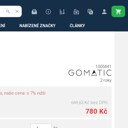
ENÍ
NABÍZENÉ ZNAČKY
ČLÁNKY
1005441
2 roky
, naše cena: o 7% nižší
644,63 Kč
bez DPH
780 Kč
ks