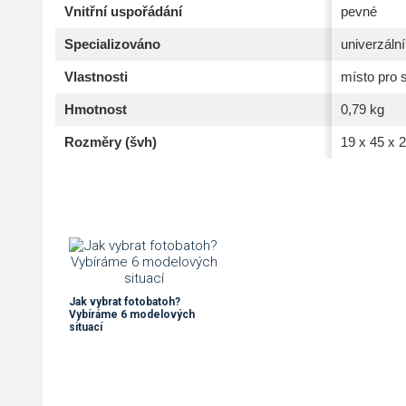
Vnitřní uspořádání
pevné
Specializováno
univerzální
Vlastnosti
místo pro s
Hmotnost
0,79 kg
Rozměry (švh)
19 x 45 x 
Jak vybrat fotobatoh?
Vybíráme 6 modelových
situací