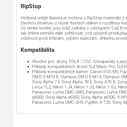
RipStop
Veškerá vnější tkanina je tvořena z RipStop materiálu z 
členitou strukturu z různě tlustých vláken s rozdílnou hu
Do tenké textilie jsou totiž zatkány s odstupem 5 až 8 m
tak trhlina neměla dále zvětšovat, což výrazně prodlužu
odolnost proti trhlinám, vyšším teplotám, vlhkému prostř
Kompatibilita
Vhodné pro: drony, DSLR / CSC fotoaparáty a jejic
Příklady kompatibilních dronů: DJI Mavic Pro, DJI
Příklady kompatibilních kamer: Canon EOS M5, Fujifi
OM-D E-M10 III, Olympus OM-D E-M1 II, Olympus 
Sony Alpha 7 II, Sony Alpha 7R II, Sony A7R III, Son
Leica TL2, Nikon 1 J4, Nikon 1 J5, Nikon 1 S2, 
Panasonic Lumix DMC-GM5, Panasonic Lumix DMC-
a6000, Sony Alpha a6300, Sony Alpha a6500, Yi 
Panasonic Lumix DMC-GH5, Fujifilm X-T20, Sony A