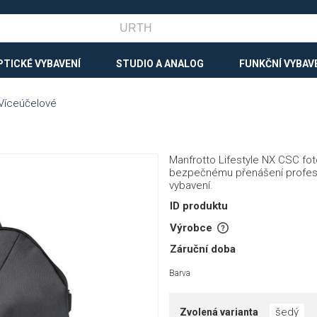
PTICKÉ VYBAVENÍ
STUDIO A ANALOG
FUNKČNÍ VYBAV
Víceúčelové
Manfrotto Lifestyle NX CSC f
bezpečnému přenášení profesi
vybavení.
ID produktu
Výrobce
Záruční doba
Barva
šedý
Zvolená varianta