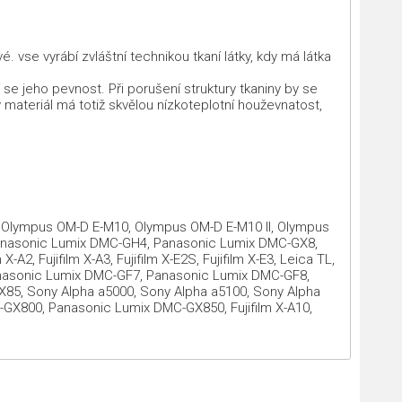
 vse vyrábí zvláštní technikou tkaní látky, kdy má látka
 se jeho pevnost. Při porušení struktury tkaniny by se
 materiál má totiž skvělou nízkoteplotní houževnatost,
 X-T2, Olympus OM-D E-M10, Olympus OM-D E-M10 II, Olympus
 Panasonic Lumix DMC-GH4, Panasonic Lumix DMC-GX8,
A2, Fujifilm X-A3, Fujifilm X-E2S, Fujifilm X-E3, Leica TL,
 Panasonic Lumix DMC-GF7, Panasonic Lumix DMC-GF8,
5, Sony Alpha a5000, Sony Alpha a5100, Sony Alpha
GX800, Panasonic Lumix DMC-GX850, Fujifilm X-A10,