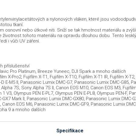
etylenvinylacetátových a nylonových vláken, které jsou vodoodpudivé.
stotou tkaní.
m osnovní nebo útkové niti. Sníží se tak hmotnost materiálu a zvýší
je životnost tohoto materiálu na opravdu dlouhou dobu. Tento lesklý
edí i vůči UV záření.
h příslušenství
 Mavic Pro Platinum, Breeze Yuneec, DJI Spark a mnoho dalších
lm X-Pro2, Fujifilm X-T1, Fujifilm X-T10, Fujifilm X-T1 IR, Fujifilm
OM-D E-M5 II, Panasonic Lumix DMC-G7, Panasonic Lumix DMC-G85,
y Alpha 7S, Sony Alpha 7S II, Canon EOS M10, Canon EOS M3, Fujifilm X-
Nikon 1 V3, Olympus PEN E-PL7, Olympus PEN E-PL8, Olympus PEN-F,
GX7 Mark II, Panasonic Lumix DMC-GX80, Panasonic Lumix DMC-GX8
M1, Canon EOS M6, Panasonic Lumix DMC-GF9, Panasonic Lumix DMC-
lpha 9 a mnoho dalších
Specifikace