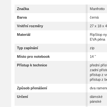
Značka
Manfrotto
Barva
černá
Vnitřní rozměry
27 x 18 x 
Materiál
RipStop ny
EVA pěna
Typ zapínání
zip
Místo pro notebook
14 ''
Přístup k technice
přední přís
zadní příst
přístup z v
přístup z 
Způsob přenášení
dva ramen
Určení
dámské
pánské