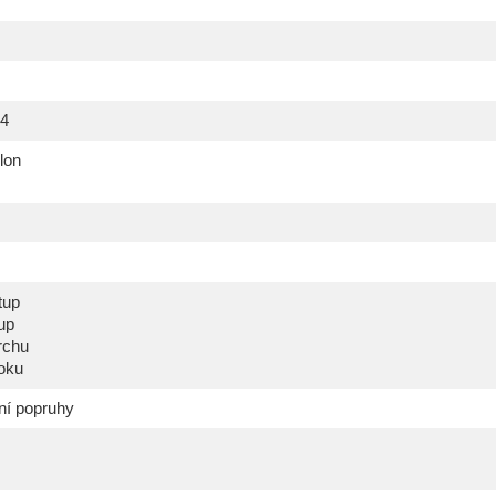
44
lon
tup
up
rchu
boku
ní popruhy