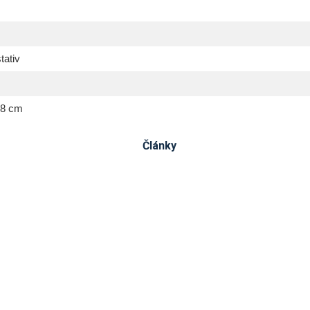
tativ
28 cm
Články