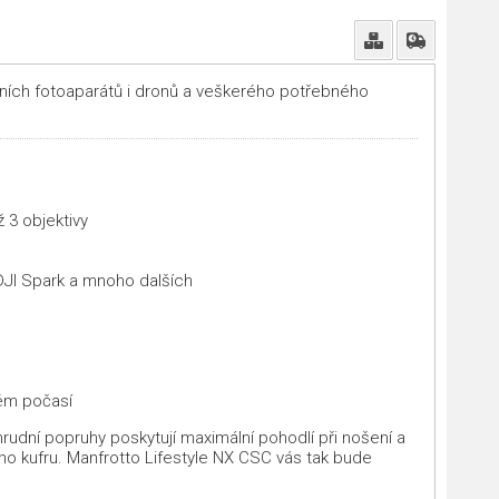
ích fotoaparátů i dronů a veškerého potřebného
 3 objektivy
 DJI Spark a mnoho dalších
vém počasí
rudní popruhy poskytují maximální pohodlí při nošení a
ního kufru. Manfrotto Lifestyle NX CSC vás tak bude