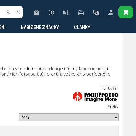
ENÍ
NABÍZENÉ ZNAČKY
ČLÁNKY
otobatoh v modrém provedení je určený k pohodlnému a
onálních fotoaparátů i dronů a veškerého potřebného
1003385
2 roky