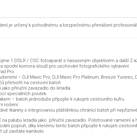
dení je určený k pohodlnému a bezpečnému přenášení profesionáln
ojme 1 DSLR / CSC fotoaparát s nasazeným objektivem a další 2 až
 a spodní komora slouží pro uschování fotografického vybavení
Pad Pro
íslušenství – DJI Mavic Pro, DJI Mavic Pro Platinum, Breeze Yuneec,
čů přetvořit na cestovní batoh
jako příruční zavazadlo do letadla
ocí speciálních poutek
akem – batoh jednoduše připojíte k rukojeti cestovního kufru
ní nošení
vé tkaniny s integrovanou pláštěnkou chránící batoh při nepřízni
na palubu letadla jako příruční zavazadlo. Polstrované ramenní a h
eciální popruh, díky kterému tento batoh připojíte k rukojeti cestov
ť už zavítáte kamkoliv.