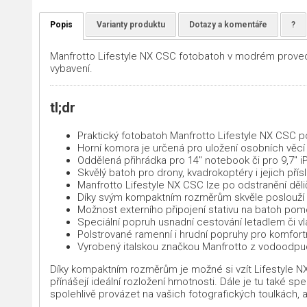
Popis
Varianty produktu
Dotazy a komentáře
?
Manfrotto Lifestyle NX CSC fotobatoh v modrém prove
vybavení.
tl;dr
Praktický fotobatoh Manfrotto Lifestyle NX CSC p
Horní komora je určená pro uložení osobních věcí
Oddělená přihrádka pro 14″ notebook či pro 9,7″ i
Skvělý batoh pro drony, kvadrokoptéry i jejich př
Manfrotto Lifestyle NX CSC lze po odstranění děli
Díky svým kompaktním rozměrům skvěle poslouží i 
Možnost externího připojení stativu na batoh pom
Speciální popruh usnadní cestování letadlem či vl
Polstrované ramenní i hrudní popruhy pro komfort
Vyrobený italskou značkou Manfrotto z vodoodpudi
Díky kompaktním rozměrům je možné si vzít Lifestyle NX 
přínášejí ideální rozložení hmotnosti. Dále je tu také sp
spolehlivě provázet na vašich fotografických toulkách, a