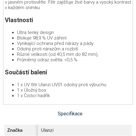
v jasném protisvětle. Filtr zajišťuje živé barvy a vysoký kontrast
v každém snímku.
Vlastnosti
Ultra tenký design
Blokuje 98,9 % UV záření
Vynikající ochrana před nárazy a pády
Odolný proti nárazům a rozbití
Různé velikosti (od 40,5 mm do 82 mm),
Průměrný odraz světla: <0,5 %
Součástí balení
1 x UV filtr Ulanzi UV01 odolný proti výbuchu
1 x Úložný box
1 x Čisticí hadřík
Specifikace
Značka
Ulanzi