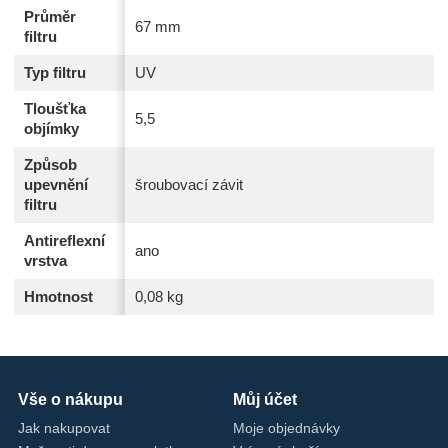
Průměr
67 mm
filtru
Typ filtru
UV
Tloušťka
5,5
objímky
Způsob
upevnění
šroubovací závit
filtru
Antireflexní
ano
vrstva
Hmotnost
0,08 kg
Vše o nákupu
Můj účet
Jak nakupovat
Moje objednávky