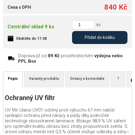
840 Kč
Cena s DPH
ks
Centrální sklad 9 ks
Přidat do košíku
Obdržíte do 17.08
Doprava již od
89 Kč
prostřednictvím
výdejna nebo
PPL Box
Popis
Varianty produktu
Dotazy a komentáře
?
Ochranný UV filtr
UV filtr Ulanzi UV01 odolný proti výbuchu 67 mm nabízí
vynikající ochranu před nárazy a pády díky pokročilé
technologii oboustranné laminace. Blokuje 98,9 % UV záření
pro optimální kvalitu obrazu bez ztráty propustnosti světla. S
úrovní odrazu menší než 0,5 % účinně snižuje odlesky a stíny i