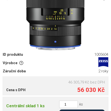
ID produktu
1005604
Výrobce
Záruční doba
2 roky
46 305,79 Kč
bez DPH
56 030 Kč
Cena s DPH
ks
Centrální sklad 1 ks