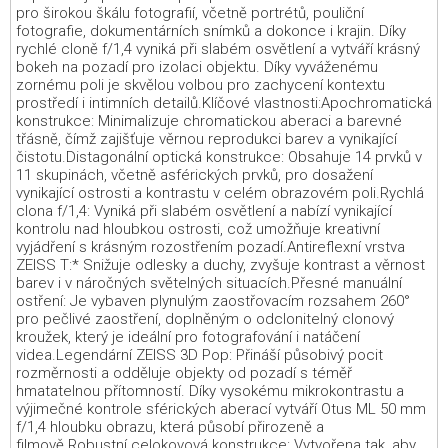
pro širokou škálu fotografií, včetně portrétů, pouliční
fotografie, dokumentárních snímků a dokonce i krajin. Díky
rychlé cloně f/1,4 vyniká při slabém osvětlení a vytváří krásný
bokeh na pozadí pro izolaci objektu. Díky vyváženému
zornému poli je skvělou volbou pro zachycení kontextu
prostředí i intimních detailů.Klíčové vlastnosti:Apochromatická
konstrukce: Minimalizuje chromatickou aberaci a barevné
třásně, čímž zajišťuje věrnou reprodukci barev a vynikající
čistotu.Distagonální optická konstrukce: Obsahuje 14 prvků v
11 skupinách, včetně asférických prvků, pro dosažení
vynikající ostrosti a kontrastu v celém obrazovém poli.Rychlá
clona f/1,4: Vyniká při slabém osvětlení a nabízí vynikající
kontrolu nad hloubkou ostrosti, což umožňuje kreativní
vyjádření s krásným rozostřením pozadí.Antireflexní vrstva
ZEISS T:* Snižuje odlesky a duchy, zvyšuje kontrast a věrnost
barev i v náročných světelných situacích.Přesné manuální
ostření: Je vybaven plynulým zaostřovacím rozsahem 260°
pro pečlivé zaostření, doplněným o odclonitelný clonový
kroužek, který je ideální pro fotografování i natáčení
videa.Legendární ZEISS 3D Pop: Přináší působivý pocit
rozměrnosti a odděluje objekty od pozadí s téměř
hmatatelnou přítomností. Díky vysokému mikrokontrastu a
výjimečné kontrole sférických aberací vytváří Otus ML 50 mm
f/1,4 hloubku obrazu, která působí přirozeně a
filmově.Robustní celokovová konstrukce: Vytvořena tak, aby