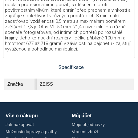
odolala profesionálnímu použití, s utěsněním proti
povětrnostním vlivům, které chrání před prachem a vlhkostí a
zajišťuje spolehlivost v různých prostředích.S minimální
zaostřovací vzdáleností 0,5 metru a maximálním poměrem
zvětšení 1:7,3 je Otus ML 50 mm f/1,4 univerzální pro různé
scénáře fotografování, od intimních portrétů po rozsáhlé
krajiny. Jeho kompaktní rozměry - délka přibližně 100 mm a
hmotnost 677 až 718 gramů v závislosti na bajonetu - zajišťují
vyváženou a pohodlnou manipulaci.
Specifikace
Značka
ZEISS
Vše o nákupu
Můj účet
Jak nakupovat
Moje objednávky
Možnosti dopravy a platby
Vrácení zboží