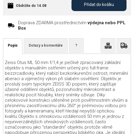
Přidat do košíku
Obdržíte do 14.08
Doprava ZDARMA prostřednictvím
výdejna nebo PPL
Box
Popis
Dotazy a komentáře
?
Zeiss Otus ML 50 mm f/1,4 je pečlivě zpracovaný základní
objektiv s manuálním ostřením určený pro full-frame
bezzrcadlovky, který nabízí bezkonkurenční ostrost, minimální
aberaci a výjimečný výkon při slabém osvětlení. Objektiv je
proslulý svým typickým ZEISS 3D popem, který zajišťuje
úžasné oddělení objektů, pozoruhodný mikrokontrast a
realistický pocit hloubky, který snímky oživuje. Díky
celokovové konstrukci utěsněné proti povětrnostním vlivům a
přesnému zaostřovacímu úhlu 260° je prémiovou volbou pro
fotografy a kameramany, kteří hledají nejvyšší optickou
kvalitu.Objektiv s ohniskovou vzdáleností 50 mm je jednou z
nejuniverzálnějších ohniskových vzdáleností, často
označovanou jako "standardní" objektiv, protože věrně
napodobuje přirozenou perspektivu lidského oka. Je ideální