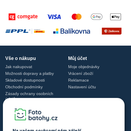
Vše o nákupu
Můj účet
Jak nakupovat
Moje objednávky
Možnosti dopravy a platby
Vrácení zboží
Skladové dostupnosti
Reklamace
Obchodní podmínky
Nastavení účtu
Zásady ochrany osobních
údajů
Nastavení cookies
Zásady cookies
Kontakty
+420 720 762 432
Na vašem soukromí nám záleží