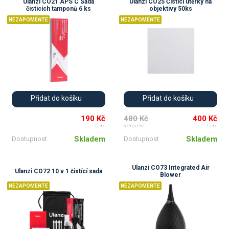
Ulanzi CO21 APS C Sada
Ulanzi CO25 Čisticí utěrky na
čisticích tamponů 6 ks
objektivy 50ks
NEZAPOMEŇTE
NEZAPOMEŇTE
Přidat do košíku
Přidat do košíku
190 Kč
480 Kč
400 Kč
Cena
běžná cena
Cena
Skladem
Skladem
Dostupnost
Dostupnost
Ulanzi CO73 Integrated Air
Ulanzi CO72 10 v 1 čistící sada
Blower
NEZAPOMEŇTE
NEZAPOMEŇTE