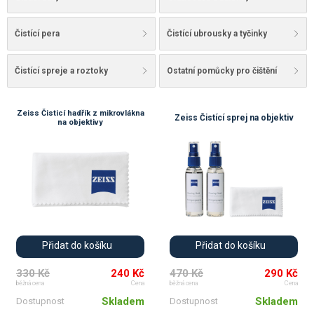
Čistící pera
Čistící ubrousky a tyčinky
Čistící spreje a roztoky
Ostatní pomůcky pro čištění
Zeiss Čisticí hadřík z mikrovlákna
Zeiss Čistící sprej na objektiv
na objektivy
💚
💚
Přidat do košíku
Přidat do košíku
330 Kč
240 Kč
470 Kč
290 Kč
běžná cena
Cena
běžná cena
Cena
Skladem
Skladem
Dostupnost
Dostupnost