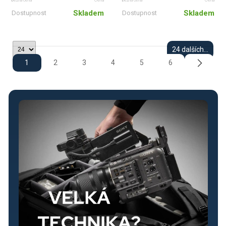
Skladem
Skladem
Dostupnost
Dostupnost
24 dalších...
1
2
3
4
5
6