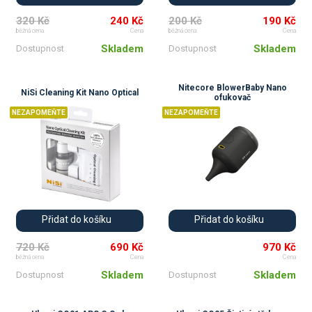
320 Kč
240 Kč
200 Kč
190 Kč
běžná cena
Cena
běžná cena
Cena
Skladem
Skladem
Dostupnost
Dostupnost
Nitecore BlowerBaby Nano
NiSi Cleaning Kit Nano Optical
ofukovač
NEZAPOMEŇTE
NEZAPOMEŇTE
Přidat do košíku
Přidat do košíku
720 Kč
690 Kč
970 Kč
běžná cena
Cena
Cena
Skladem
Skladem
Dostupnost
Dostupnost