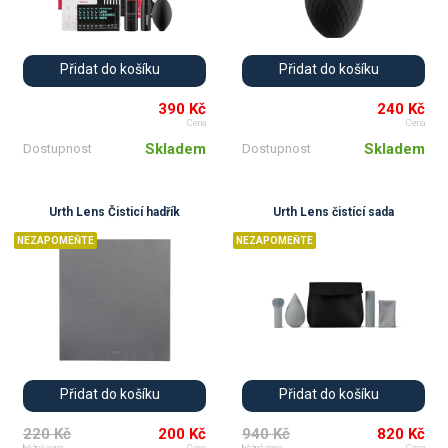
Přidat do košíku
Přidat do košíku
390 Kč
240 Kč
Cena
Cena
Skladem
Skladem
Dostupnost
Dostupnost
Urth Lens Čisticí hadřík
Urth Lens čistící sada
NEZAPOMEŇTE
NEZAPOMEŇTE
Přidat do košíku
Přidat do košíku
220 Kč
200 Kč
940 Kč
820 Kč
běžná cena
Cena
běžná cena
Cena