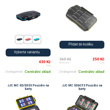
Přidat do košíku
Vyberte variantu
360 Kč
250 Kč
430 Kč
běžná cena
Cena
Cena
Centrální sklad
Centrální sklad
Dostupnost
Dostupnost
JJC MC SD/SXS5 Pouzdro na
JJC MC SD6CF3 Pouzdro na
karty
karty