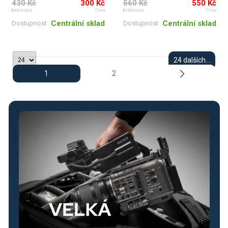
430 Kč
300 Kč
560 Kč
550 Kč
běžná cena
Cena
běžná cena
Cena
Centrální sklad
Centrální sklad
Dostupnost
Dostupnost
24 dalších...
1
2