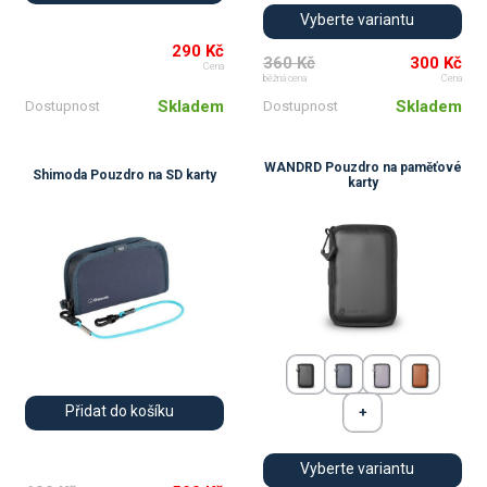
Vyberte variantu
290 Kč
360 Kč
300 Kč
Cena
běžná cena
Cena
Skladem
Skladem
Dostupnost
Dostupnost
WANDRD Pouzdro na paměťové
Shimoda Pouzdro na SD karty
karty
Přidat do košíku
Vyberte variantu