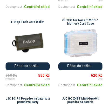
běžná cena
Cena
Centrální sklad
Centrální sklad
Dostupnost
Dostupnost
GUTEK Toritoise T-MCC-1
F Stop Flash Card Wallet
Memory Card Case
Přidat do košíku
Přidat do košíku
560 Kč
550 Kč
620 Kč
běžná cena
Cena
Cena
Centrální sklad
Centrální sklad
Dostupnost
Dostupnost
JJC BC P4 Pouzdro na baterie a
JJC BC X4ST Multi-funkční
paměťové karty
pouzdro na baterie