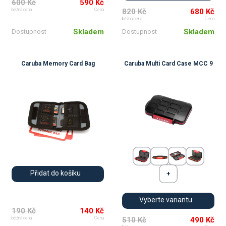
600 Kč
590 Kč
820 Kč
680 Kč
běžná cena
Cena
běžná cena
Cena
Skladem
Skladem
Dostupnost
Dostupnost
Caruba Memory Card Bag
Caruba Multi Card Case MCC 9
Přidat do košíku
Vyberte variantu
190 Kč
140 Kč
510 Kč
490 Kč
běžná cena
Cena