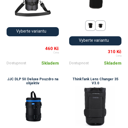
Vyberte variantu
Vyberte variantu
460 Kč
310 Kč
Cena
Cena
Skladem
Skladem
Dostupnost
Dostupnost
JJC DLP 5II Deluxe Pouzdro na
ThinkTank Lens Changer 35
objektiv
V3.0