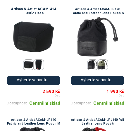
Artisan & Artist ACAM-414
Artisan & Artist ACAM-LP120
Elastic Case
Fabric and Leather Lens Pouch S
Vyberte variantu
Vyberte variantu
2 590 Kč
1 990 Kč
Cena
Cena
Centrální sklad
Centrální sklad
Dostupnost
Dostupnost
Artisan & Artist ACAM-LP140
Artisan & Artist ACAM-LPL140 Full
Fabric and Leather Lens Pouch M
Leather Lens Pouch