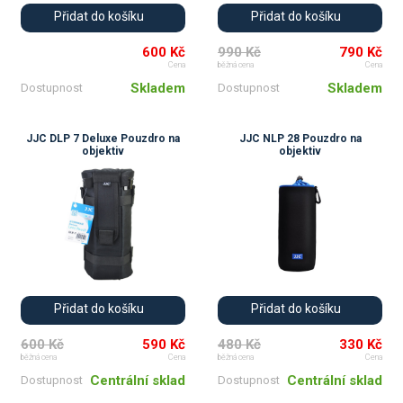
Přidat do košíku
Přidat do košíku
600 Kč
990 Kč
790 Kč
Cena
běžná cena
Cena
Skladem
Skladem
Dostupnost
Dostupnost
JJC DLP 7 Deluxe Pouzdro na
JJC NLP 28 Pouzdro na
objektiv
objektiv
💚
💚
Přidat do košíku
Přidat do košíku
600 Kč
590 Kč
480 Kč
330 Kč
běžná cena
Cena
běžná cena
Cena
Centrální sklad
Centrální sklad
Dostupnost
Dostupnost