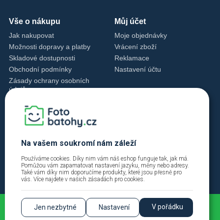
Vše o nákupu
Můj účet
Jak nakupovat
Moje objednávky
Možnosti dopravy a platby
Vrácení zboží
Skladové dostupnosti
Reklamace
Obchodní podmínky
Nastavení účtu
Zásady ochrany osobních
údajů
Nastavení cookies
Zásady cookies
Kontakty
+420 720 762 432
Na vašem soukromí nám záleží
info@fotobatohy.cz
Používáme cookies. Díky nim vám náš eshop funguje tak, jak má.
Po - Pá 9:00 - 18:00
Pomůžou vám zapamatovat nastavení jazyku, měny nebo adresy.
Také vám díky nim doporučíme produkty, které jsou přesně pro
vás. Více najdete v našich
zásadách pro cookies
.
V pořádku
Jen nezbytné
Nastavení
2026 © Fotobatohy.cz | FIINYX VISION s.r.o. |