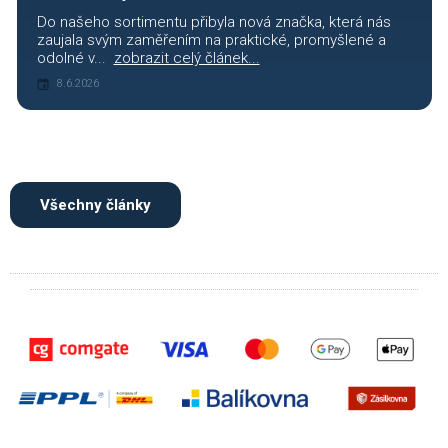
Do našeho sortimentu přibyla nová značka, která nás
zaujala svým zaměřením na praktické, promyšlené a
odolné v...
zobrazit celý článek...
8.6.2026
Všechny články