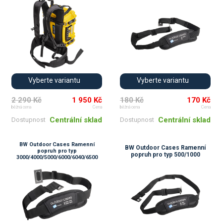
Vyberte variantu
Vyberte variantu
2 290 Kč
1 950 Kč
180 Kč
170 Kč
běžná cena
Cena
běžná cena
Cena
Centrální sklad
Centrální sklad
Dostupnost
Dostupnost
BW Outdoor Cases Ramenní
BW Outdoor Cases Ramenní
popruh pro typ
popruh pro typ 500/1000
3000/4000/5000/6000/6040/6500