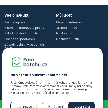
Vše o nákupu
Můj účet
Jak nakupovat
Moje objednávky
Možnosti dopravy a platby
Vrácení zboží
Skladové dostupnosti
Reklamace
Obchodní podmínky
Nastavení účtu
Zásady ochrany osobních
údajů
Nastavení cookies
Zásady cookies
Kontakty
+420 720 762 432
Na vašem soukromí nám záleží
info@fotobatohy.cz
Používáme cookies. Díky nim vám náš eshop funguje tak, jak má.
Po - Pá 9:00 - 18:00
Pomůžou vám zapamatovat nastavení jazyku, měny nebo adresy.
Také vám díky nim doporučíme produkty, které jsou přesně pro
vás. Více najdete v našich
zásadách pro cookies
.
V pořádku
Jen nezbytné
Nastavení