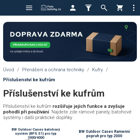
Úvod
/
Přenášení a ochrana techniky
/
Kufry
/
Příslušenství ke kufrům
Příslušenství ke kufrům
Příslušenství ke kufrům
rozšiřuje jejich funkce a zvyšuje
pohodlí při používání
. Najdete zde rámové panely, batohové
systémy i další praktické doplňky.
BW Outdoor Cases batohový
BW Outdoor Cases Ramenní
systém (BPS.S1) pro typ
popruh pro typ 2000
3000/4000