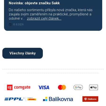
Novinka: objevte značku Sakk
Do našeho sortimentu přibyla nová značka, která nás
zaujala svým zaměřením na praktické, promyšlené a
odolné v...
zobrazit celý článek...
8.6.2026
Všechny články