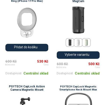
Ring (iPhone 17 Pro Max)
MagCam
Přidat do košíku
Vyberte variantu
600 Kč
530 Kč
600 Kč
500 Kč
běžná cena
Cena
běžná cena
Cena
Centrální sklad
Centrální sklad
Dostupnost
Dostupnost
PGYTECH CapLock Action
PGYTECH CapLock Magnetic
Camera Magnetic Mount
Smartphone Neck Mount Max