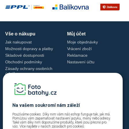
Vše o nákupu
Můj účet
Jak nakupovat
Moje objednávky
Možnosti dopravy a platby
Vrácení zboží
Skladové dostupnosti
Reklamace
Obchodní podmínky
Nastavení účtu
Zásady ochrany osobních
údajů
Nastavení cookies
Zásady cookies
Kontakty
+420 720 762 432
Na vašem soukromí nám záleží
info@fotobatohy.cz
Používáme cookies. Díky nim vám náš eshop funguje tak, jak má.
Po - Pá 9:00 - 18:00
Pomůžou vám zapamatovat nastavení jazyku, měny nebo adresy.
Také vám díky nim doporučíme produkty, které jsou přesně pro
vás. Více najdete v našich
zásadách pro cookies
.