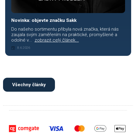
Novinka: objevte značku Sakk
Do našeho sortimentu přibyla nová značka, která nás
zaujala svým zaměřením na praktické, promyšlené a
odolné v...
zobrazit celý článek...
8.6.2026
Všechny články