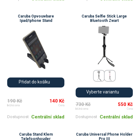
Caruba Opvouwbare
Caruba Selfie Stick Large
Ipad/Iphone Stand
Bluetooth Zwart
Přidat do košíku
Vyberte variantu
190 Kč
140 Kč
730 Kč
550 Kč
běžná cena
Cena
běžná cena
Cena
Centrální sklad
Centrální sklad
Dostupnost
Dostupnost
Caruba Stand Klem
Caruba Universal Phone Holder
Telefoonhouder
Pro III