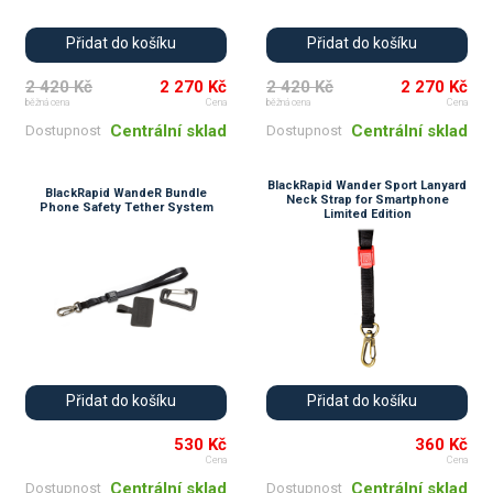
Přidat do košíku
Přidat do košíku
2 420 Kč
2 270 Kč
2 420 Kč
2 270 Kč
běžná cena
Cena
běžná cena
Cena
Centrální sklad
Centrální sklad
Dostupnost
Dostupnost
BlackRapid Wander Sport Lanyard
BlackRapid WandeR Bundle
Neck Strap for Smartphone
Phone Safety Tether System
Limited Edition
Přidat do košíku
Přidat do košíku
530 Kč
360 Kč
Cena
Cena
Centrální sklad
Centrální sklad
Dostupnost
Dostupnost