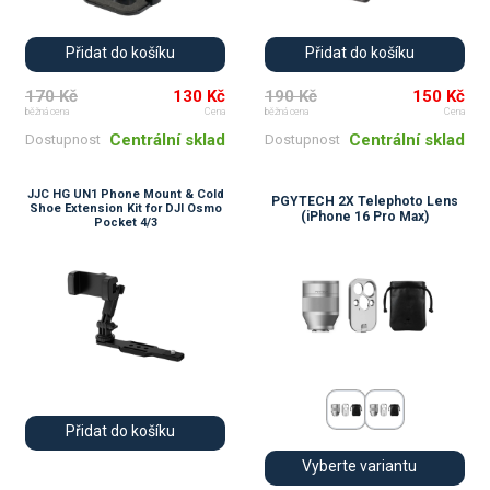
Přidat do košíku
Přidat do košíku
170 Kč
130 Kč
190 Kč
150 Kč
běžná cena
Cena
běžná cena
Cena
Centrální sklad
Centrální sklad
Dostupnost
Dostupnost
JJC HG UN1 Phone Mount & Cold
PGYTECH 2X Telephoto Lens
Shoe Extension Kit for DJI Osmo
(iPhone 16 Pro Max)
Pocket 4/3
Přidat do košíku
Vyberte variantu