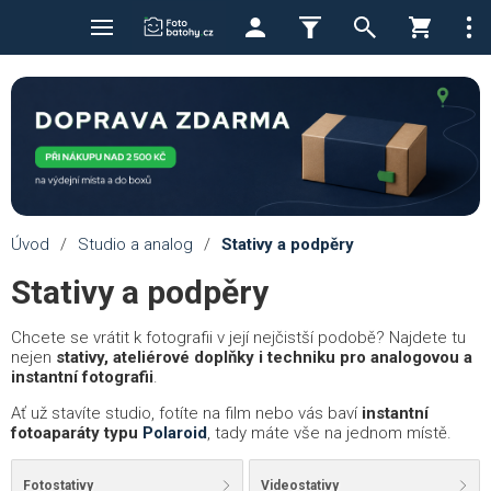
Úvod
/
Studio a analog
/
Stativy a podpěry
Stativy a podpěry
Chcete se vrátit k fotografii v její nejčistší podobě? Najdete tu
nejen
stativy, ateliérové doplňky i techniku pro analogovou a
instantní fotografii
.
Ať už stavíte studio, fotíte na film nebo vás baví
instantní
fotoaparáty typu
Polaroid
, tady máte vše na jednom místě.
Fotostativy
Videostativy