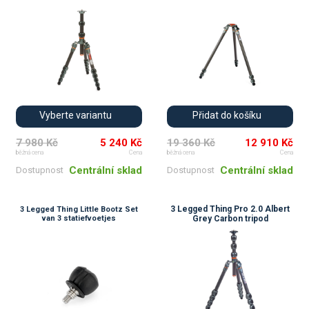
Vyberte variantu
Přidat do košíku
7 980 Kč
5 240 Kč
19 360 Kč
12 910 Kč
běžná cena
Cena
běžná cena
Cena
Centrální sklad
Centrální sklad
Dostupnost
Dostupnost
3 Legged Thing Pro 2.0 Albert
3 Legged Thing Little Bootz Set
van 3 statiefvoetjes
Grey Carbon tripod