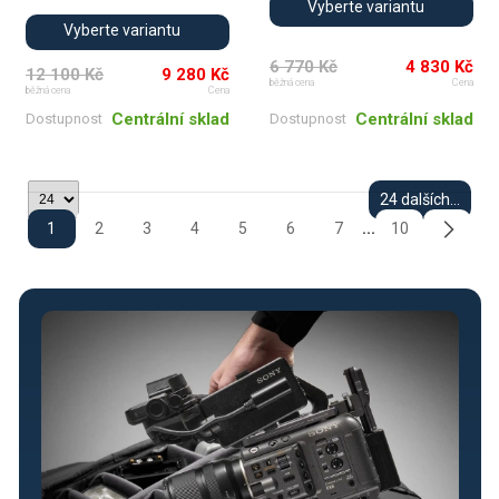
Vyberte variantu
Vyberte variantu
6 770 Kč
4 830 Kč
12 100 Kč
9 280 Kč
běžná cena
Cena
běžná cena
Cena
Centrální sklad
Centrální sklad
Dostupnost
Dostupnost
24 dalších...
1
2
3
4
5
6
7
10
...