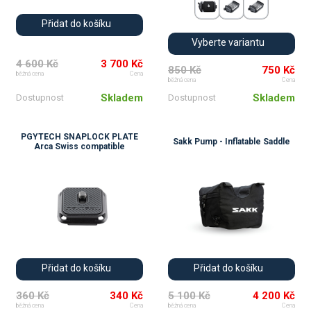
Přidat do košíku
Vyberte variantu
4 600 Kč
3 700 Kč
850 Kč
750 Kč
běžná cena
Cena
běžná cena
Cena
Skladem
Skladem
Dostupnost
Dostupnost
PGYTECH SNAPLOCK PLATE
Sakk Pump - Inflatable Saddle
Arca Swiss compatible
Přidat do košíku
Přidat do košíku
360 Kč
340 Kč
5 100 Kč
4 200 Kč
běžná cena
Cena
běžná cena
Cena