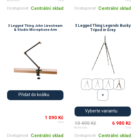
běžná cena
Cena
Cena
Centrální sklad
Centrální sklad
Dostupnost
Dostupnost
3 Legged Thing Legends Bucky
3 Legged Thing John Livestream
& Studio Microphone Arm
Tripod in Grey
Přidat do košíku
Vyberte variantu
1 090 Kč
10 400 Kč
6 980 Kč
Cena
běžná cena
Cena
Centrální sklad
Centrální sklad
Dostupnost
Dostupnost