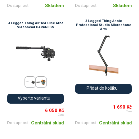
Skladem
Skladem
Dostupnost
Dostupnost
3 Legged Thing Annie
3 Legged Thing AirHed Cine Arca
Professional Studio Microphone
Videohead DARKNESS
Arm
Přidat do košíku
Vyberte variantu
1 690 Kč
6 050 Kč
Cena
Cena
Centrální sklad
Centrální sklad
Dostupnost
Dostupnost