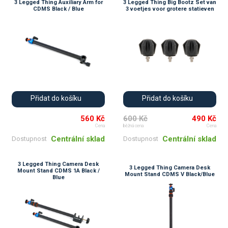
3 Legged Thing Auxiliary Arm for
3 Legged Thing Big Bootz Set van
CDMS Black / Blue
3 voetjes voor grotere statieven
Přidat do košíku
Přidat do košíku
560 Kč
600 Kč
490 Kč
Cena
běžná cena
Cena
Centrální sklad
Centrální sklad
Dostupnost
Dostupnost
3 Legged Thing Camera Desk
3 Legged Thing Camera Desk
Mount Stand CDMS 1A Black /
Mount Stand CDMS V Black/Blue
Blue