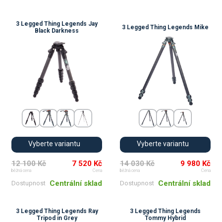
3 Legged Thing Legends Jay
3 Legged Thing Legends Mike
Black Darkness
Vyberte variantu
Vyberte variantu
12 100 Kč
7 520 Kč
14 030 Kč
9 980 Kč
běžná cena
Cena
běžná cena
Cena
Centrální sklad
Centrální sklad
Dostupnost
Dostupnost
3 Legged Thing Legends Ray
3 Legged Thing Legends
Tripod in Grey
Tommy Hybrid