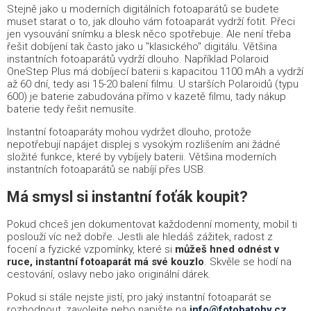
Stejně jako u moderních digitálních fotoaparátů se budete
muset starat o to, jak dlouho vám fotoaparát vydrží fotit. Přeci
jen vysouvání snímku a blesk něco spotřebuje. Ale není třeba
řešit dobíjení tak často jako u "klasického" digitálu. Většina
instantních fotoaparátů vydrží dlouho. Například Polaroid
OneStep Plus má dobíjecí baterii s kapacitou 1100 mAh a vydrží
až 60 dní, tedy asi 15-20 balení filmu. U starších Polaroidů (typu
600) je baterie zabudována přímo v kazetě filmu, tady nákup
baterie tedy řešit nemusíte.
Instantní fotoaparáty mohou vydržet dlouho, protože
nepotřebují napájet displej s vysokým rozlišením ani žádné
složité funkce, které by vybíjely baterii. Většina moderních
instantních fotoaparátů se nabíjí přes USB.
Má smysl si instantní foťák koupit?
Pokud chceš jen dokumentovat každodenní momenty, mobil ti
poslouží víc než dobře. Jestli ale hledáš zážitek, radost z
focení a fyzické vzpomínky, které si
můžeš hned odnést v
ruce, instantní fotoaparát má své kouzlo
. Skvěle se hodí na
cestování, oslavy nebo jako originální dárek.
Pokud si stále nejste jistí, pro jaký instantní fotoaparát se
rozhodnout, zavolejte nebo napište na
info@fotobatohy.cz
.