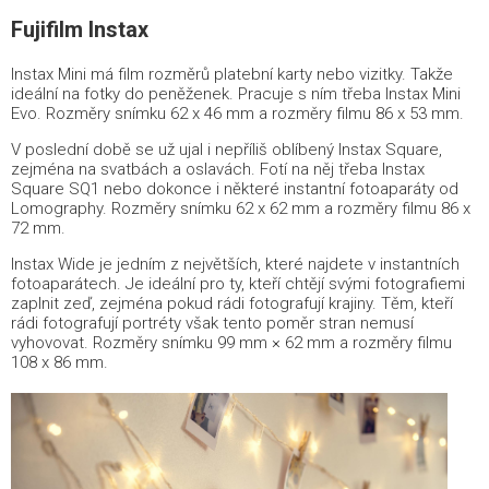
Fujifilm Instax
Instax Mini má film rozměrů platební karty nebo vizitky. Takže
ideální na fotky do peněženek. Pracuje s ním třeba Instax Mini
Evo. Rozměry snímku 62 x 46 mm a rozměry filmu 86 x 53 mm.
V poslední době se už ujal i nepříliš oblíbený Instax Square,
zejména na svatbách a oslavách. Fotí na něj třeba Instax
Square SQ1 nebo dokonce i některé instantní fotoaparáty od
Lomography. Rozměry snímku 62 x 62 mm a rozměry filmu 86 x
72 mm.
Instax Wide je jedním z největších, které najdete v instantních
fotoaparátech. Je ideální pro ty, kteří chtějí svými fotografiemi
zaplnit zeď, zejména pokud rádi fotografují krajiny. Těm, kteří
rádi fotografují portréty však tento poměr stran nemusí
vyhovovat. Rozměry snímku 99 mm × 62 mm a rozměry filmu
108 x 86 mm.