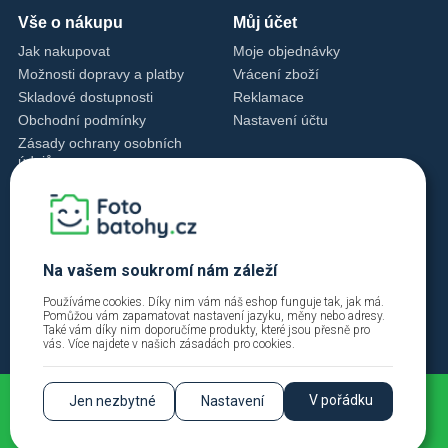
Vše o nákupu
Můj účet
Jak nakupovat
Moje objednávky
Možnosti dopravy a platby
Vrácení zboží
Skladové dostupnosti
Reklamace
Obchodní podmínky
Nastavení účtu
Zásady ochrany osobních
údajů
Nastavení cookies
Zásady cookies
Kontakty
+420 720 762 432
Na vašem soukromí nám záleží
info@fotobatohy.cz
Používáme cookies. Díky nim vám náš eshop funguje tak, jak má.
Po - Pá 9:00 - 18:00
Pomůžou vám zapamatovat nastavení jazyku, měny nebo adresy.
Také vám díky nim doporučíme produkty, které jsou přesně pro
vás. Více najdete v našich
zásadách pro cookies
.
V pořádku
Jen nezbytné
Nastavení
2026 © Fotobatohy.cz | FIINYX VISION s.r.o. |
Přihlásit