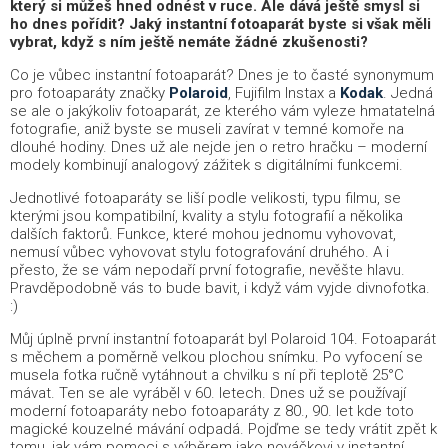
který si můžeš hned odnést v ruce
. Ale dává ještě smysl si
ho dnes pořídit? Jaký instantní fotoaparát byste si však měli
vybrat, když s ním ještě nemáte žádné zkušenosti?
Co je vůbec instantní fotoaparát? Dnes je to časté synonymum
pro fotoaparáty značky
Polaroid
, Fujifilm Instax a
Kodak
. Jedná
se ale o jakýkoliv fotoaparát, ze kterého vám vyleze hmatatelná
fotografie, aniž byste se museli zavírat v temné komoře na
dlouhé hodiny.
Dnes už ale nejde jen o retro hračku – moderní
modely kombinují analogový zážitek s digitálními funkcemi.
Jednotlivé fotoaparáty se liší podle velikosti, typu filmu, se
kterými jsou kompatibilní, kvality a stylu fotografií a několika
dalších faktorů. Funkce, které mohou jednomu vyhovovat,
nemusí vůbec vyhovovat stylu fotografování druhého. A i
přesto, že se vám nepodaří první fotografie, nevěšte hlavu.
Pravděpodobně vás to bude bavit, i když vám vyjde divnofotka.
:)
Můj úplně první instantní fotoaparát byl Polaroid 104. Fotoaparát
s měchem a poměrně velkou plochou snímku. Po vyfocení se
musela fotka ručně vytáhnout a chvilku s ní při teplotě 25°C
mávat. Ten se ale vyráběl v 60. letech. Dnes už se používají
moderní fotoaparáty nebo fotoaparáty z 80., 90. let kde toto
magické kouzelné mávání odpadá. Pojďme se tedy vrátit zpět k
tomu, jak vám pomoci s výběrem jako nováčkovi v instantní