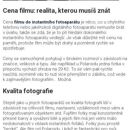
Cena filmu: realita, kterou musíš znát
Cena
filmu do instantního fotoaparátu
je něco, co u chytrého
telefonu nebo jakéhokoli digitálního fotoaparátu nemusíte brát
v úvahu, takže se zdá, že je to při hledání dokonalého
instantního fotoaparátu vedlejší. Je však důležité mít cenu na
paměti, protože film může být drahý a poměrně rychle se
spotřebuje.
Ceny se samozřejmě pohybují v širokém rozmezí v závislosti na
značce, velikosti a typu. Ale například u Polaroidu jedna fotka v
přepočtu vychází zhruba na 29 Kč. To se vám pak rychle
nasčítá, nicméně vás to nutí více přemýšlet o záběru, což vede
k zajímavějším fotografiím... Možná.
Kvalita fotografie
Stejně jako u jiných fotoaparátů se kvalita fotografií liší v
závislosti na citlivosti filmu, nastavení, vzdálenosti mezi vámi a
fotografovaným objektem atd. Fujifilm fotky mají konzistentně
přesné barvy a vyvážení bílé a jejich film má jen velmi málo
nedokonalostí v oblasti instantních foťáků. Fotky jsou prostě
"hezké". Ale film od Polaroidu, i když je fantastický pro svůj