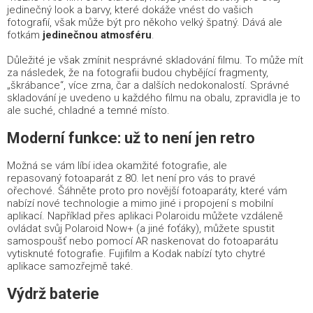
jedinečný look a barvy, které dokáže vnést do vašich
fotografií, však může být pro někoho velký špatný. Dává ale
fotkám
jedinečnou atmosféru
.
Důležité je však zmínit nesprávné skladování filmu. To může mít
za následek, že na fotografii budou chybějící fragmenty,
„škrábance“, více zrna, čar a dalších nedokonalostí. Správné
skladování je uvedeno u každého filmu na obalu, zpravidla je to
ale suché, chladné a temné místo.
Moderní funkce: už to není jen retro
Možná se vám líbí idea okamžité fotografie, ale
repasovaný fotoaparát z 80. let není pro vás to pravé
ořechové. Šáhněte proto pro novější fotoaparáty, které vám
nabízí nové technologie a mimo jiné i propojení s mobilní
aplikací. Například přes aplikaci Polaroidu můžete vzdáleně
ovládat svůj Polaroid Now+ (a jiné foťáky), můžete spustit
samospoušť nebo pomocí AR naskenovat do fotoaparátu
vytisknuté fotografie. Fujifilm a Kodak nabízí tyto chytré
aplikace samozřejmě také.
Výdrž baterie