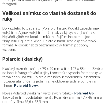
fotografii.
Velikost snímku: co vlastně dostaneš do
ruky
Do každého fotoaparátu (Polaroid, Instax, Kodak) zapadá jinak
velký film. A jinak velký film má i jinak velký výsledný snímek.
Největší výběr velikostí snímků má Fujifilm Instax – najdete tu
filmy Mini, Square a Wide. Polaroid nabízí ikonický čtvercový
formát. A Kodak nabízí bezrámečkový formát podobný
vizitkám.
Polaroid (klasický)
Klasický rozměr - snímek 79 x 79 mm a film 107 x 88 mm. Skvěle
se hodí k fotografování krajiny i portrétů a vypadá fantasticky ve
fotoalbech i na zdi. Polaroid má několik moderních instantních
fotoaparátů, přičemž jedním z nejoblíbenějších je bundle i s
filmem
Polaroid Now+
.
Nově i Polaroid vyrábí miniverzi svých foťáků -
Polaroid Go
.
Tady už je film podstatně menší. Rozměry snímku 47 x 46 mm a
rozměry filmu 66,6 x 53,9 mm.