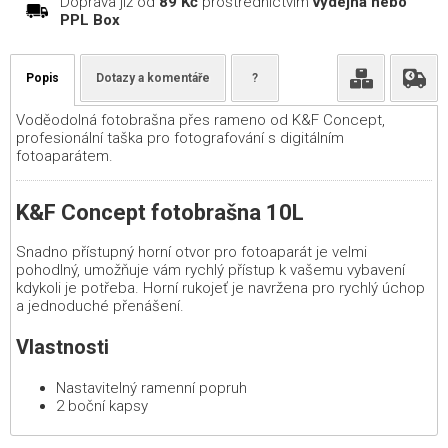
Doprava již od
89 Kč
prostřednictvím
výdejna nebo
PPL Box
Popis
Dotazy a komentáře
?
Voděodolná fotobrašna přes rameno od K&F Concept,
profesionální taška pro fotografování s digitálním
fotoaparátem.
K&F Concept fotobrašna 10L
Snadno přístupný horní otvor pro fotoaparát je velmi
pohodlný, umožňuje vám rychlý přístup k vašemu vybavení
kdykoli je potřeba. Horní rukojeť je navržena pro rychlý úchop
a jednoduché přenášení.
Vlastnosti
Nastavitelný ramenní popruh
2 boční kapsy