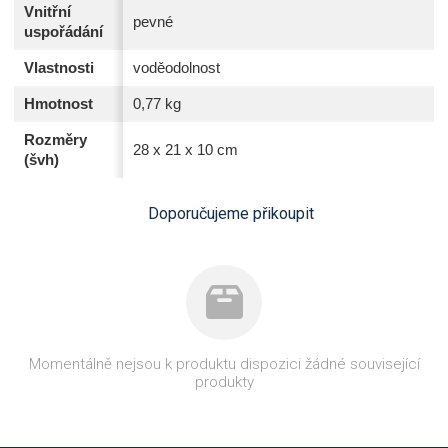
Vnitřní
pevné
uspořádání
Vlastnosti
voděodolnost
Hmotnost
0,77 kg
Rozměry
28 x 21 x 10 cm
(švh)
Doporučujeme přikoupit
Momentálně nejsou k produktu dispozici žádné související
produkty