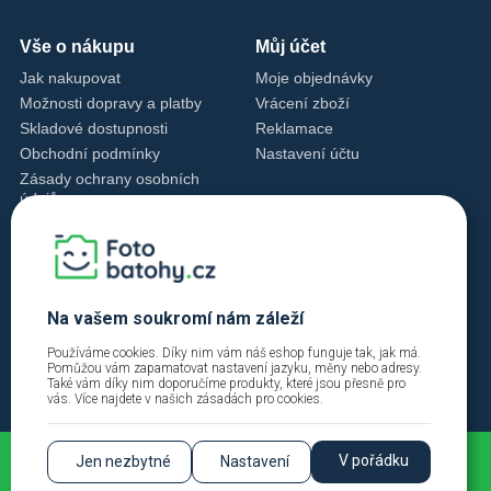
Vše o nákupu
Můj účet
Jak nakupovat
Moje objednávky
Možnosti dopravy a platby
Vrácení zboží
Skladové dostupnosti
Reklamace
Obchodní podmínky
Nastavení účtu
Zásady ochrany osobních
údajů
Nastavení cookies
Zásady cookies
Kontakty
+420 720 762 432
Na vašem soukromí nám záleží
info@fotobatohy.cz
Používáme cookies. Díky nim vám náš eshop funguje tak, jak má.
Po - Pá 9:00 - 18:00
Pomůžou vám zapamatovat nastavení jazyku, měny nebo adresy.
Také vám díky nim doporučíme produkty, které jsou přesně pro
vás. Více najdete v našich
zásadách pro cookies
.
V pořádku
Jen nezbytné
Nastavení
2026 © Fotobatohy.cz | FIINYX VISION s.r.o. |