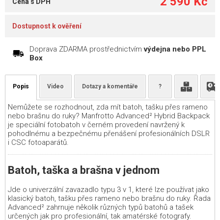
2 590 Kč
Cena s DPH
Dostupnost k ověření
Doprava ZDARMA prostřednictvím
výdejna nebo PPL
Box
Popis
Video
Dotazy a komentáře
?
Nemůžete se rozhodnout, zda mít batoh, tašku přes rameno
nebo brašnu do ruky? Manfrotto Advanced² Hybrid Backpack
je speciální fotobatoh v černém provedení navržený k
pohodlnému a bezpečnému přenášení profesionálních DSLR
i CSC fotoaparátů.
Batoh, taška a brašna v jednom
Jde o univerzální zavazadlo typu 3 v 1, které lze používat jako
klasický batoh, tašku přes rameno nebo brašnu do ruky. Řada
Advanced² zahrnuje několik různých typů batohů a tašek
určených jak pro profesionální, tak amatérské fotografy.