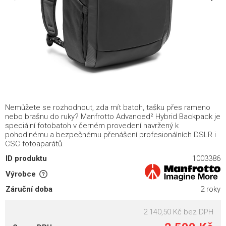
Nemůžete se rozhodnout, zda mít batoh, tašku přes rameno
nebo brašnu do ruky? Manfrotto Advanced² Hybrid Backpack je
speciální fotobatoh v černém provedení navržený k
pohodlnému a bezpečnému přenášení profesionálních DSLR i
CSC fotoaparátů.
ID produktu
1003386
Výrobce
Záruční doba
2 roky
2 140,50 Kč
bez DPH