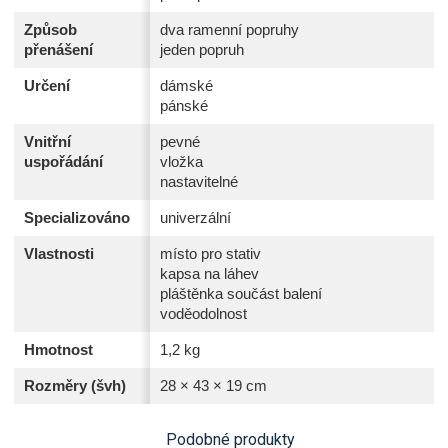
Způsob
dva ramenní popruhy
přenášení
jeden popruh
Určení
dámské
pánské
Vnitřní
pevné
uspořádání
vložka
nastavitelné
Specializováno
univerzální
Vlastnosti
místo pro stativ
kapsa na láhev
pláštěnka součást balení
voděodolnost
Hmotnost
1,2 kg
Rozměry (švh)
28 × 43 × 19 cm
Podobné produkty