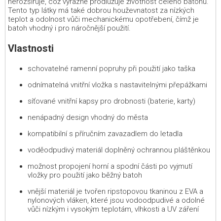
nerozšiřuje, což výrazně prodlužuje životnost celého batohu.
Tento typ látky má také dobrou houževnatost za nízkých
teplot a odolnost vůči mechanickému opotřebení, čímž je
batoh vhodný i pro náročnější použití.
Vlastnosti
schovatelné ramenní popruhy při použití jako taška
odnímatelná vnitřní vložka s nastavitelnými přepážkami
síťované vnitřní kapsy pro drobnosti (baterie, karty)
nenápadný design vhodný do města
kompatibilní s příručním zavazadlem do letadla
voděodpudivý materiál doplněný ochrannou pláštěnkou
možnost propojení horní a spodní části po vyjmutí
vložky pro použití jako běžný batoh
vnější materiál je tvořen ripstopovou tkaninou z EVA a
nylonových vláken, které jsou vodoodpudivé a odolné
vůči nízkým i vysokým teplotám, vlhkosti a UV záření