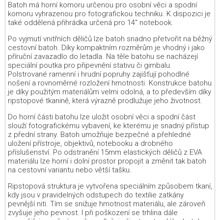
Batoh má horní komoru určenou pro osobní věci a spodní
komoru vyhrazenou pro fotografickou techniku. K dispozici je
také oddělená přihrádka určená pro 14" notebook.
Po vyjmutí vnitřních děličů lze batoh snadno přetvořit na běžný
cestovní batoh. Díky kompaktním rozměrům je vhodný i jako
příruční zavazadlo do letadla. Na těle batohu se nacházejí
speciální poutka pro připevnění stativu či gimbalu.
Polstrované ramenní i hrudní popruhy zajišťují pohodlné
nošení a rovnoměrné rozložení hmotnosti. Konstrukce batohu
je díky použitým materiálům velmi odolná, a to především díky
ripstopové tkanině, která výrazně prodlužuje jeho životnost.
Do horní části batohu lze uložit osobní věci a spodní část
slouží fotografickému vybavení, ke kterému je snadný přístup
z přední strany. Batoh umožňuje bezpečné a přehledné
uložení přístroje, objektivů, notebooku a drobného
příslušenství. Po odstranění 15mm elastických děličů z EVA
materiálu lze horní i dolní prostor propojit a změnit tak batoh
na cestovní variantu nebo větší tašku.
Ripstopová struktura je vytvořena speciálním způsobem tkaní,
kdy jsou v pravidelných odstupech do textilie zatkány
pevnější niti. Tím se snižuje hmotnost materiálu, ale zároveň
zvyšuje jeho pevnost. I při poškození se trhlina dále