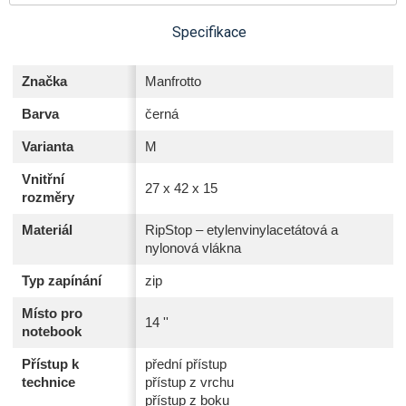
Specifikace
Značka
Manfrotto
Barva
černá
Varianta
M
Vnitřní
27 x 42 x 15
rozměry
Materiál
RipStop – etylenvinylacetátová a
nylonová vlákna
Typ zapínání
zip
Místo pro
14 ''
notebook
Přístup k
přední přístup
technice
přístup z vrchu
přístup z boku