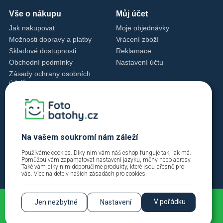
Vše o nákupu
Můj účet
Jak nakupovat
Moje objednávky
Možnosti dopravy a platby
Vrácení zboží
Skladové dostupnosti
Reklamace
Obchodní podmínky
Nastavení účtu
Zásady ochrany osobních
údajů
Nastavení cookies
Zásady cookies
Kontakty
+420 720 762 432
Na vašem soukromí nám záleží
info@fotobatohy.cz
Používáme cookies. Díky nim vám náš eshop funguje tak, jak má.
Po - Pá 9:00 - 18:00
Pomůžou vám zapamatovat nastavení jazyku, měny nebo adresy.
Také vám díky nim doporučíme produkty, které jsou přesně pro
vás. Více najdete v našich
zásadách pro cookies
.
V pořádku
Jen nezbytné
Nastavení
2026 © Fotobatohy.cz | FIINYX VISION s.r.o. |
Přihlásit