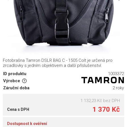
Fotobrašna Tamron DSLR BAG C - 1505 Colt je určená pro
zrcadlovky s jedním objektivem a další příslušenství.
ID produktu
1003372
Výrobce
Záruční doba
2 roky
1 132,23 Kč
bez DPH
1 370 Kč
Cena s DPH
Dostupnost k ověření