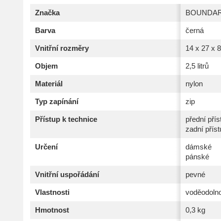
Značka
BOUNDAR
Barva
černá
Vnitřní rozměry
14 x 27 x 8
Objem
2,5 litrů
Materiál
nylon
Typ zapínání
zip
Přístup k technice
přední přís
zadní příst
Určení
dámské
pánské
Vnitřní uspořádání
pevné
Vlastnosti
voděodoln
Hmotnost
0,3 kg