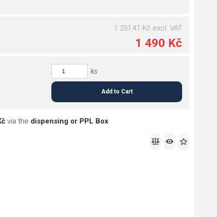
1 231,41 Kč
excl. VAT
1 490 Kč
ks
Add to Cart
Kč
via the
dispensing or PPL Box