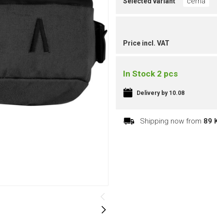
černá
Selected variant
Price incl. VAT
In Stock 2 pcs
Delivery by 10.08
Shipping now from
89 