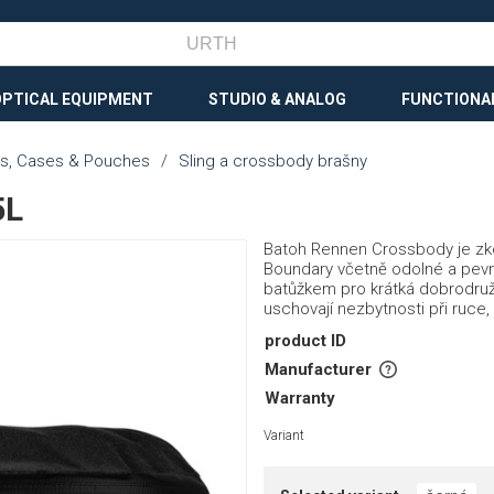
OPTICAL EQUIPMENT
STUDIO & ANALOG
FUNCTIONA
s, Cases & Pouches
/
Sling a crossbody brašny
5L
Batoh Rennen Crossbody je zko
Boundary včetně odolné a pevn
batůžkem pro krátká dobrodružs
uschovají nezbytnosti při ruce, 
product ID
Manufacturer
Warranty
Variant