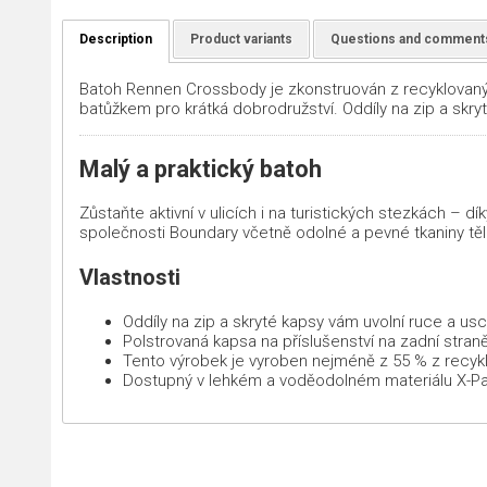
Description
Product variants
Questions and comment
Batoh Rennen Crossbody je zkonstruován z recyklovanýc
batůžkem pro krátká dobrodružství. Oddíly na zip a skryt
Malý a praktický batoh
Zůstaňte aktivní v ulicích i na turistických stezkách 
společnosti Boundary včetně odolné a pevné tkaniny tě
Vlastnosti
Oddíly na zip a skryté kapsy vám uvolní ruce a usc
Polstrovaná kapsa na příslušenství na zadní straně
Tento výrobek je vyroben nejméně z 55 % z recy
Dostupný v lehkém a voděodolném materiálu X-P