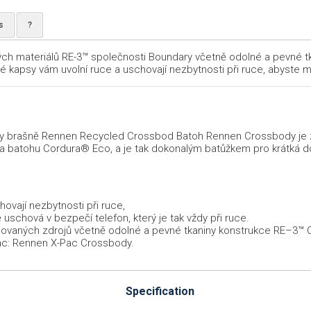
s
?
h materiálů RE-3™ společnosti Boundary včetně odolné a pevné tk
é kapsy vám uvolní ruce a uschovají nezbytnosti při ruce, abyste mohl
– díky brašně Rennen Recycled Crossbod Batoh Rennen Crossbody je
la batohu Cordura® Eco, a je tak dokonalým batůžkem pro krátká d
hovají nezbytnosti při ruce,
 uschová v bezpečí telefon, který je tak vždy při ruce.
klovaných zdrojů včetně odolné a pevné tkaniny konstrukce RE–3™
ac: Rennen X-Pac Crossbody.
Specification