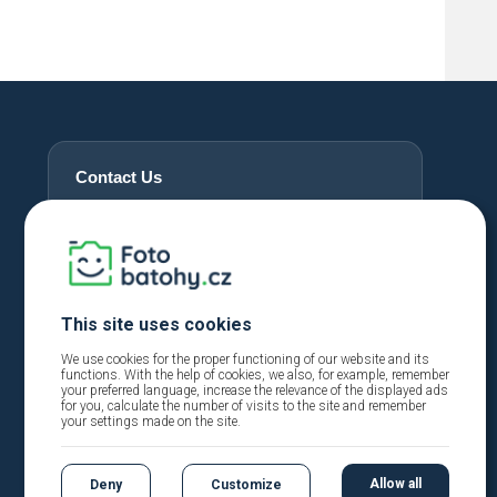
Contact Us
+420 720 762 432
info@fotobatohy.cz
Mon - Fri 9:00 AM - 6:00 PM
This site uses cookies
We use cookies for the proper functioning of our website and its
functions. With the help of cookies, we also, for example, remember
your preferred language, increase the relevance of the displayed ads
for you, calculate the number of visits to the site and remember
your settings made on the site.
Allow all
Deny
Customize