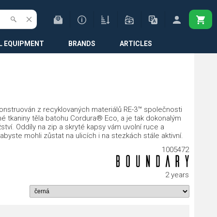
L EQUIPMENT
BRANDS
ARTICLES
nstruován z recyklovaných materiálů RE-3™ společnosti
é tkaniny těla batohu Cordura® Eco, a je tak dokonalým
tví. Oddíly na zip a skryté kapsy vám uvolní ruce a
abyste mohli zůstat na ulicích i na stezkách stále aktivní.
1005472
2 years