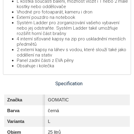
L kostka součástí balení, možnost vložit i 1 nebo 2 malé
kostky nebo oddělovače
Vhodné pro fotoaparát, kameru i dron
Externí pouzdro na notebook
Systém Ladder pro zorganizování vašeho vybavení
nebo jej odstraňte. Systém Ladder také umožňuje
rozšířit horní část brašny
4 interní síťované kapsy na zip pro uskladnění menších
předmětů
2 externí kapsy na láhev s vodou, které slouží také jako
oddělení na stativ
Panel zadní části z EVA pěny
Obsahuje i kolečka
Specification
Značka
GOMATIC
Barva
černá
Varianta
L
Objem
25 litrů