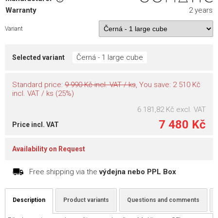
Warranty
2 years
Variant
Černá - 1 large cube
Selected variant
Standard price:
9 990 Kč incl. VAT / ks
, You save: 2 510 Kč
incl. VAT / ks (25%)
6 181,82 Kč
excl. VAT
7 480 Kč
Price incl. VAT
Availability on Request
Free shipping via the
výdejna nebo PPL Box
Description
Product variants
Questions and comments