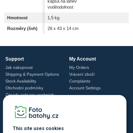
kapsa na láhev
voděodolnost
Hmotnost
1,5 kg
Rozměry (švh)
28 x 43 x 14 cm
Support
My Account
Jak nakupovat
My Orders
Shipping & Payment Options
Vrácení zboží
Stock Availability
Complaints
Obchodní podmínky
Account Settings
Zásady ochrany osobních
údajů
Cookie Settings
Cookie Policy
Contact Us
This site uses cookies
+420 720 762 432