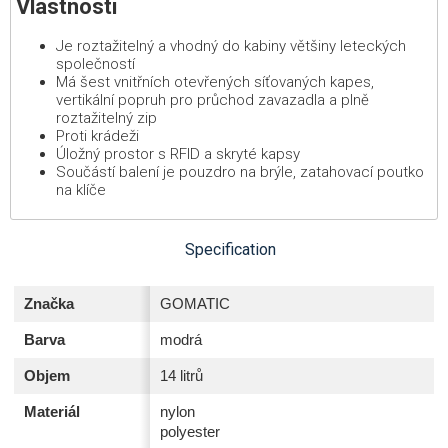
Vlastnosti
Je roztažitelný a vhodný do kabiny většiny leteckých
společností
Má šest vnitřních otevřených síťovaných kapes,
vertikální popruh pro průchod zavazadla a plně
roztažitelný zip
Proti krádeži
Úložný prostor s RFID a skryté kapsy
Součástí balení je pouzdro na brýle, zatahovací poutko
na klíče
Specification
Značka
GOMATIC
Barva
modrá
Objem
14 litrů
Materiál
nylon
polyester