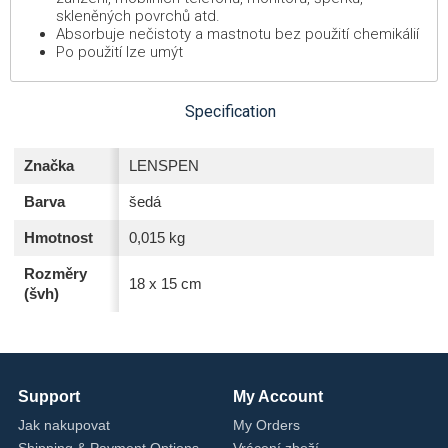
skleněných povrchů atd.
Absorbuje nečistoty a mastnotu bez použití chemikálií
Po použití lze umýt
Specification
Značka
LENSPEN
Barva
šedá
Hmotnost
0,015 kg
Rozměry
18 x 15 cm
(švh)
Support
My Account
Jak nakupovat
My Orders
Shipping & Payment Options
Vrácení zboží