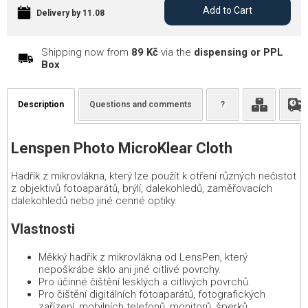
Add to Cart
Delivery by 11.08
Shipping now from
89 Kč
via the
dispensing or PPL
Box
Description
Questions and comments
?
Lenspen Photo MicroKlear Cloth
Hadřík z mikrovlákna, který lze použít k otření různých nečistot
z objektivů fotoaparátů, brýlí, dalekohledů, zaměřovacích
dalekohledů nebo jiné cenné optiky.
Vlastnosti
Měkký hadřík z mikrovlákna od LensPen, který
nepoškrábe sklo ani jiné citlivé povrchy.
Pro účinné čištění lesklých a citlivých povrchů.
Pro čištění digitálních fotoaparátů, fotografických
zařízení, mobilních telefonů, monitorů, šperků,