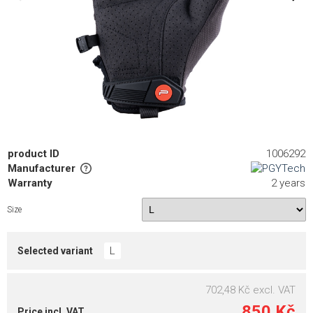
product ID
1006292
Manufacturer
Warranty
2 years
Size
L
Selected variant
702,48 Kč
excl. VAT
850 Kč
Price incl. VAT