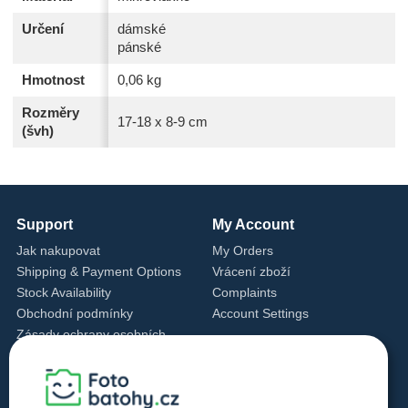
Určení
dámské
pánské
Hmotnost
0,06 kg
Rozměry
17-18 x 8-9 cm
(švh)
Support
My Account
Jak nakupovat
My Orders
Shipping & Payment Options
Vrácení zboží
Stock Availability
Complaints
Obchodní podmínky
Account Settings
Zásady ochrany osobních
údajů
Cookie Settings
Cookie Policy