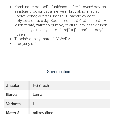
Kombinace pohodlí a funkčnosti - Perforovaný povrch
zajišťuje prodyšnost a hřejivé mikrovlákno Y izolaci.
Vodivé konečky prstů umožňují i nadále ovládat
dotykové obrazovky. Spona proti ztrátě vám zabrání v
jejich ztrátě, zatímco gumový texturovaný pásek cinch
a elastický síťovaný materiál zajišťují suché a prodyšné
nošení.
Tepelně odolný materiál Y WARM
Prodyšný střih.
Specification
Značka
PGYTech
Barva
černá
Varianta
L
Materiál
mikrovlákno