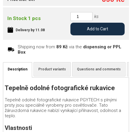
ks
In Stock 1 pcs
Add to Cart
Delivery by 11.08
Shipping now from
89 Kč
via the
dispensing or PPL
Box
Description
Product variants
Questions and comments
Tepelně odolné fotografické rukavice
Tepelně odolné fotografické rukavice PGYTECH s plnými
prsty jsou speciálně vyrobeny pro osvětlovače. Tato
žáruvzdorná rukavice nabízí vynikající přilnavost, odolnost a
teplo.
Vlastnosti