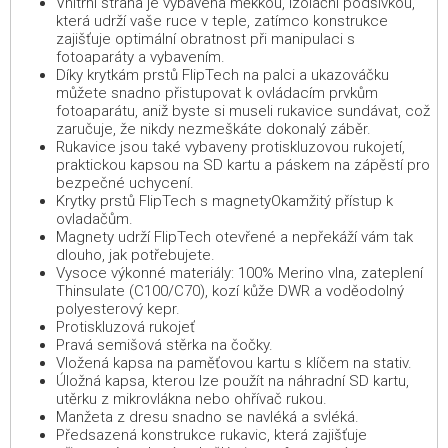
Vnitřní strana je vybavena měkkou, izolační podšívkou,
která udrží vaše ruce v teple, zatímco konstrukce
zajišťuje optimální obratnost při manipulaci s
fotoaparáty a vybavením.
Díky krytkám prstů FlipTech na palci a ukazováčku
můžete snadno přistupovat k ovládacím prvkům
fotoaparátu, aniž byste si museli rukavice sundávat, což
zaručuje, že nikdy nezmeškáte dokonalý záběr.
Rukavice jsou také vybaveny protiskluzovou rukojetí,
praktickou kapsou na SD kartu a páskem na zápěstí pro
bezpečné uchycení.
Krytky prstů FlipTech s magnetyOkamžitý přístup k
ovladačům.
Magnety udrží FlipTech otevřené a nepřekáží vám tak
dlouho, jak potřebujete.
Vysoce výkonné materiály: 100% Merino vlna, zateplení
Thinsulate (C100/C70), kozí kůže DWR a voděodolný
polyesterový kepr.
Protiskluzová rukojeť
Pravá semišová stěrka na čočky.
Vložená kapsa na paměťovou kartu s klíčem na stativ.
Úložná kapsa, kterou lze použít na náhradní SD kartu,
utěrku z mikrovlákna nebo ohřívač rukou.
Manžeta z dresu snadno se navléká a svléká.
Předsazená konstrukce rukavic, která zajišťuje