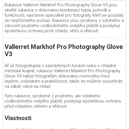
Rukavice Vallerret Markhof Pro Photography Glove V3 jsou
skvělé rukavice s dokonalou kombinací tepla, pohodlí a
funkčnosti, navržené speciálně pro fotografy, kteří se pouštějí
do nepříznivého počasí. Rukavice jsou vyrobeny z odolného a
zároveň pružného voděodolného vnějšího pláště a poskytují
spolehlivou ochranu proti chladu, větru a vlhkosti.
Vallerret Markhof Pro Photography Glove
V3
Ať už fotografujete v zasněžených horách nebo v chladné
městské krajině, rukavice Vallerret Markhof Pro Photography
Glove V3 nabízí fotografům dokonalou rovnováhu mezi
teplem, ovládáním a praktičností, takže se můžete soustředit
na záběr, nikoli na chlad.
Tyto rukavice, vyrobené z pružného, ale odolného
voděodolného vnějšího pláště, poskytují spolehlivou ochranu
před chladem, větrem a vlhkostí.
Vlastnosti