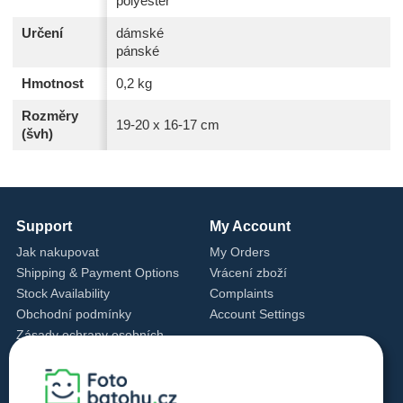
polyester
Určení
dámské
pánské
Hmotnost
0,2 kg
Rozměry
19-20 x 16-17 cm
(švh)
Support
My Account
Jak nakupovat
My Orders
Shipping & Payment Options
Vrácení zboží
Stock Availability
Complaints
Obchodní podmínky
Account Settings
Zásady ochrany osobních
údajů
Cookie Settings
Cookie Policy