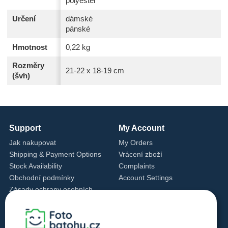
polyester
Určení
dámské
pánské
Hmotnost
0,22 kg
Rozměry
21-22 x 18-19 cm
(švh)
Support
My Account
Jak nakupovat
My Orders
Shipping & Payment Options
Vrácení zboží
Stock Availability
Complaints
Obchodní podmínky
Account Settings
Zásady ochrany osobních
údajů
Cookie Settings
Cookie Policy