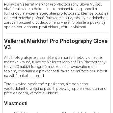
Rukavice Vallerret Markhof Pro Photography Glove V3 jsou
skvělé rukavice s dokonalou kombinací tepla, pohodlí a
funkčnosti, navržené speciálně pro fotografy, kteří se pouštějí
do nepříznivého počasí. Rukavice jsou vyrobeny z odolného a
zároveň pružného voděodolného vnějšího pláště a poskytují
spolehlivou ochranu proti chladu, větru a vlhkosti.
Vallerret Markhof Pro Photography Glove
V3
Ať už fotografujete v zasněžených horách nebo v chladné
městské krajině, rukavice Vallerret Markhof Pro Photography
Glove V3 nabízí fotografům dokonalou rovnováhu mezi
teplem, ovládáním a praktičností, takže se můžete soustředit
na záběr, nikoli na chlad.
Tyto rukavice, vyrobené z pružného, ale odolného
voděodolného vnějšího pláště, poskytují spolehlivou ochranu
před chladem, větrem a vlhkostí.
Vlastnosti