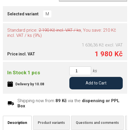
M
Selected variant
Standard price:
2 190 Kč incl. VAT / ks
, You save: 210 Kč
incl. VAT / ks (9%)
1 636,36 Kč
excl. VAT
1 980 Kč
Price incl. VAT
ks
In Stock 1 pcs
Add to Cart
Delivery by 10.08
Shipping now from
89 Kč
via the
dispensing or PPL
Box
Description
Product variants
Questions and comments