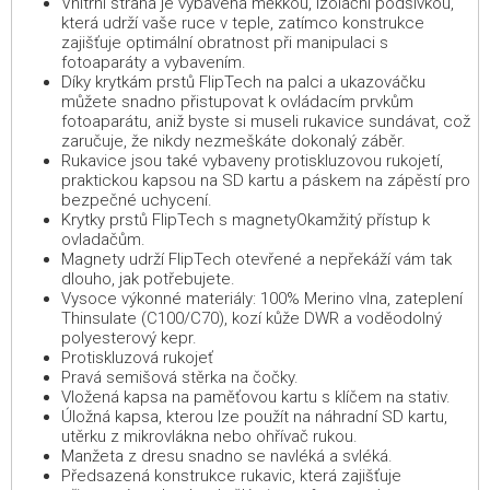
Vnitřní strana je vybavena měkkou, izolační podšívkou,
která udrží vaše ruce v teple, zatímco konstrukce
zajišťuje optimální obratnost při manipulaci s
fotoaparáty a vybavením.
Díky krytkám prstů FlipTech na palci a ukazováčku
můžete snadno přistupovat k ovládacím prvkům
fotoaparátu, aniž byste si museli rukavice sundávat, což
zaručuje, že nikdy nezmeškáte dokonalý záběr.
Rukavice jsou také vybaveny protiskluzovou rukojetí,
praktickou kapsou na SD kartu a páskem na zápěstí pro
bezpečné uchycení.
Krytky prstů FlipTech s magnetyOkamžitý přístup k
ovladačům.
Magnety udrží FlipTech otevřené a nepřekáží vám tak
dlouho, jak potřebujete.
Vysoce výkonné materiály: 100% Merino vlna, zateplení
Thinsulate (C100/C70), kozí kůže DWR a voděodolný
polyesterový kepr.
Protiskluzová rukojeť
Pravá semišová stěrka na čočky.
Vložená kapsa na paměťovou kartu s klíčem na stativ.
Úložná kapsa, kterou lze použít na náhradní SD kartu,
utěrku z mikrovlákna nebo ohřívač rukou.
Manžeta z dresu snadno se navléká a svléká.
Předsazená konstrukce rukavic, která zajišťuje