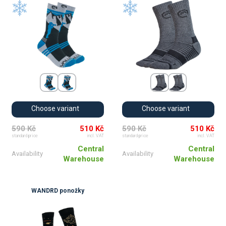
Choose variant
Choose variant
590 Kč
510 Kč
590 Kč
510 Kč
standard price
incl. VAT
standard price
incl. VAT
Central
Central
Availability
Availability
Warehouse
Warehouse
WANDRD ponožky