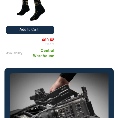
Add to Cart
460 Kč
incl. VAT
Central
Availability
Warehouse