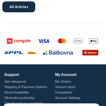
All Articles
Support
My Account
Jak nakupovat
My Orders
Shipping & Payment Options
Vrácení zboží
Stock Availability
Complaints
Obchodní podmínky
Account Settings
Zásady ochrany osobních