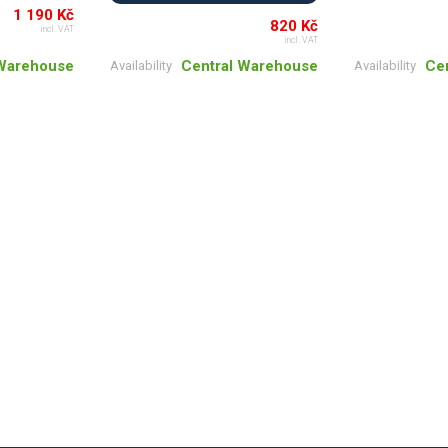
1 190 Kč
820 Kč
incl. VAT
incl. VAT
 Warehouse
Ce
Central Warehouse
Availability
Availability