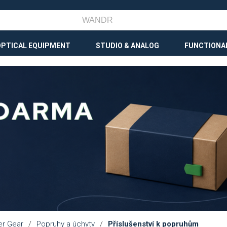
OPTICAL EQUIPMENT
STUDIO & ANALOG
FUNCTIONA
er Gear
/
Popruhy a úchyty
/
Příslušenství k popruhům