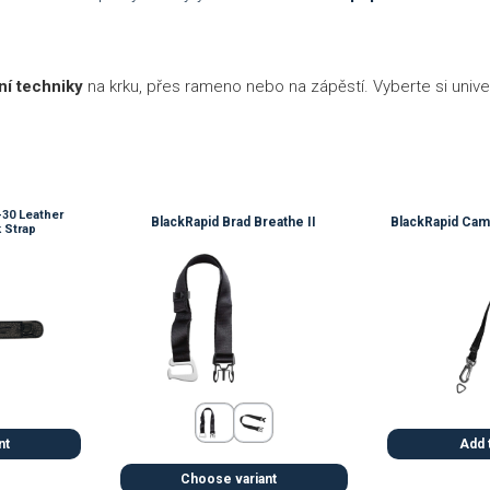
í techniky
na krku, přes rameno nebo na zápěstí. Vyberte si univer
-30 Leather
BlackRapid Brad Breathe II
BlackRapid Came
k Strap
nt
Add 
Choose variant