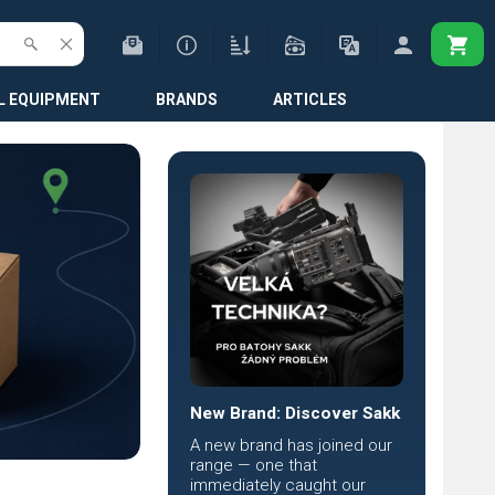
L EQUIPMENT
BRANDS
ARTICLES
New Brand: Discover Sakk
A new brand has joined our
range — one that
immediately caught our