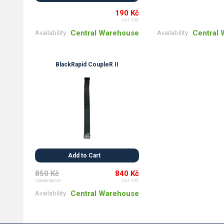
190 Kč
incl. VAT
Central
Central Warehouse
Availability
Availability
BlackRapid CoupleR II
Add to Cart
850 Kč
840 Kč
standard price
incl. VAT
Central Warehouse
Availability