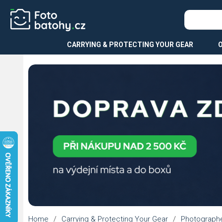
CARRYING & PROTECTING YOUR GEAR
Home
/
Carrying & Protecting Your Gear
/
Photograph