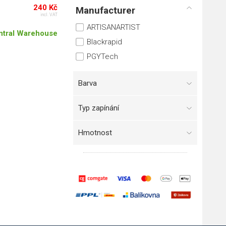
240 Kč
Manufacturer
incl. VAT
ARTISANARTIST
ntral Warehouse
Blackrapid
PGYTech
Barva
Typ zapínání
Hmotnost