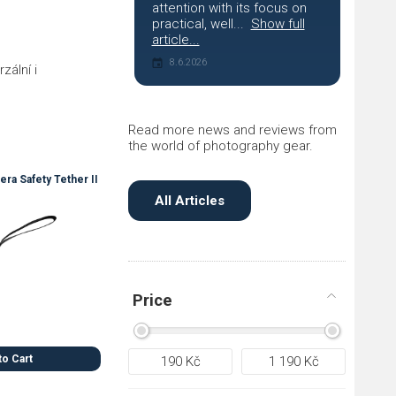
attention with its focus on
practical, well...
Show full
article...
8.6.2026
zální i
Read more news and reviews from
the world of photography gear.
ra Safety Tether II
All Articles
Price
to Cart
190
Kč
1 190
Kč