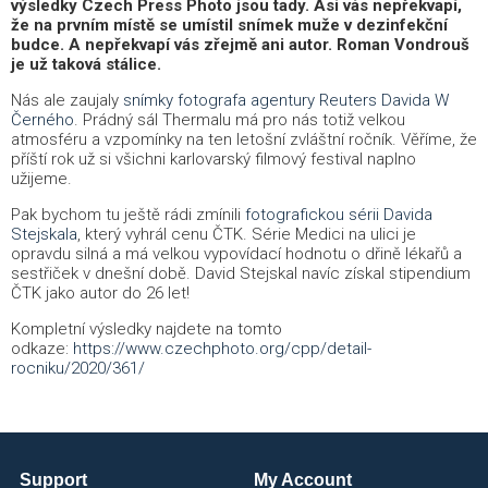
výsledky Czech Press Photo jsou tady. Asi vás nepřekvapí,
že na prvním místě se umístil snímek muže v dezinfekční
budce. A nepřekvapí vás zřejmě ani autor. Roman Vondrouš
je už taková stálice.
Nás ale zaujaly
snímky fotografa agentury Reuters Davida W
Černého
. Prádný sál Thermalu má pro nás totiž velkou
atmosféru a vzpomínky na ten letošní zvláštní ročník. Věříme, že
příští rok už si všichni karlovarský filmový festival naplno
užijeme.
Pak bychom tu ještě rádi zmínili
fotografickou sérii Davida
Stejskala
, který vyhrál cenu ČTK. Série Medici na ulici je
opravdu silná a má velkou vypovídací hodnotu o dřině lékařů a
sestřiček v dnešní době. David Stejskal navíc získal stipendium
ČTK jako autor do 26 let!
Kompletní výsledky najdete na tomto
odkaze:
https://www.czechphoto.org/cpp/detail-
rocniku/2020/361/
Support
My Account