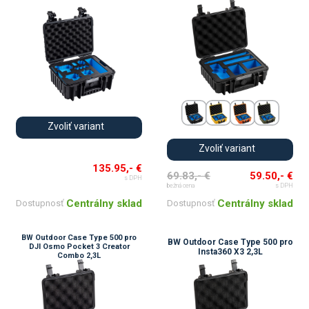
Zvoliť variant
Zvoliť variant
135.95,- €
69.83,- €
59.50,- €
s DPH
bežná cena
s DPH
Centrálny sklad
Centrálny sklad
Dostupnosť
Dostupnosť
BW Outdoor Case Type 500 pro
BW Outdoor Case Type 500 pro
DJI Osmo Pocket 3 Creator
Insta360 X3 2,3L
Combo 2,3L