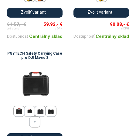
Zvoliť variant
Zvoliť variant
61.57,- €
59.92,- €
90.08,- €
bežná cena
s DPH
s DPH
Centrálny sklad
Centrálny sklad
Dostupnosť
Dostupnosť
PGYTECH Safety Carrying Case
pro DJI Mavic 3