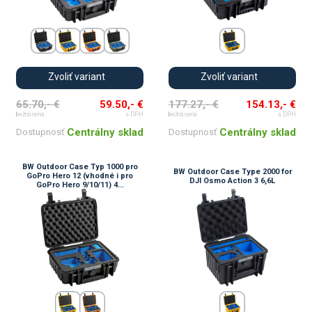
Zvoliť variant
Zvoliť variant
65.70,- €
59.50,- €
177.27,- €
154.13,- €
bežná cena
s DPH
bežná cena
s DPH
Centrálny sklad
Centrálny sklad
Dostupnosť
Dostupnosť
BW Outdoor Case Typ 1000 pro
BW Outdoor Case Type 2000 for
GoPro Hero 12 (vhodné i pro
DJI Osmo Action 3 6,6L
GoPro Hero 9/10/11) 4...