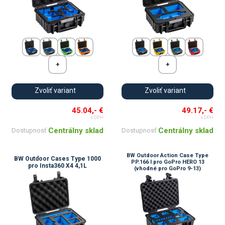
Zvoliť variant
Zvoliť variant
45.04,- €
49.17,- €
s DPH
s DPH
Centrálny sklad
Centrálny sklad
Dostupnosť
Dostupnosť
BW Outdoor Action Case Type
BW Outdoor Cases Type 1000
PP.166 I pro GoPro HERO 13
pro Insta360 X4 4,1L
(vhodné pro GoPro 9-13)