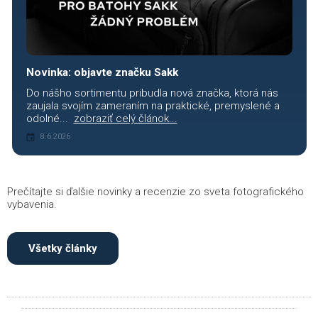
Novinka: objavte značku Sakk
Do nášho sortimentu pribudla nová značka, ktorá nás
zaujala svojím zameraním na praktické, premyslené a
odolné...
zobraziť celý článok...
8.6.2026
Prečítajte si ďalšie novinky a recenzie zo sveta fotografického
vybavenia.
Všetky články