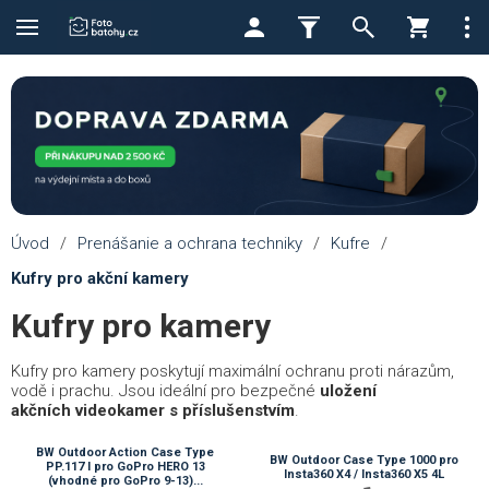
Úvod
/
Prenášanie a ochrana techniky
/
Kufre
/
Kufry pro akční kamery
Kufry pro kamery
Kufry pro kamery poskytují maximální ochranu proti nárazům,
vodě i prachu. Jsou ideální pro bezpečné
uložení
akčních videokamer s příslušenstvím
.
BW Outdoor Action Case Type
BW Outdoor Case Type 1000 pro
PP.117 I pro GoPro HERO 13
Insta360 X4 / Insta360 X5 4L
(vhodné pro GoPro 9-13)...