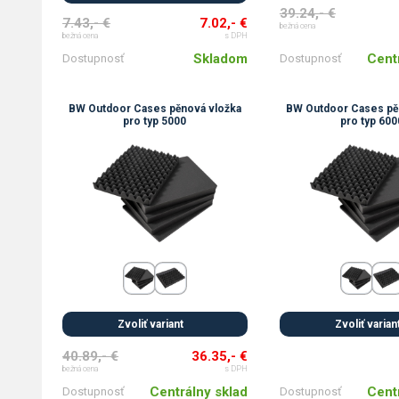
39.24,- €
7.43,- €
7.02,- €
bežná cena
bežná cena
s DPH
Cent
Skladom
Dostupnosť
Dostupnosť
BW Outdoor Cases pěnová vložka
BW Outdoor Cases pě
pro typ 5000
pro typ 600
Zvoliť variant
Zvoliť varian
40.89,- €
36.35,- €
bežná cena
s DPH
Centrálny sklad
Cent
Dostupnosť
Dostupnosť