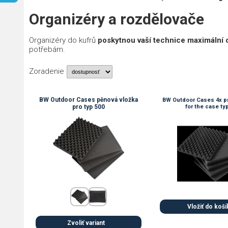
Organizéry a rozdělovače
Organizéry do kufrů
poskytnou vaší technice maximální
potřebám.
Zoradenie
BW Outdoor Cases pěnová vložka
BW Outdoor Cases 4x p
pro typ 500
for the case ty
Vložiť do koší
Zvoliť variant