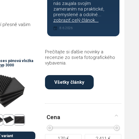
nás zaujala svojím
zameraním na praktické,
premyslené a odolné...
zobraziť celý článok...
bí přesně vašim
8.6.2026
Prečítajte si ďalšie novinky a
recenzie zo sveta fotografického
ses pěnová vložka
vybavenia.
typ 3000
Všetky články
Cena
 variant
170
€
2 411
€