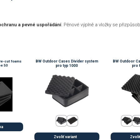
 ochranu a pevné uspořádání
. Pěnové výplně a vložky se přizpůso
BW Outdoor Cases Divider system
BW Outdoor Ca
re-cut foams
pe 50
pro typ 1000
pro 
ka
Zvoliť variant
Zvoliť