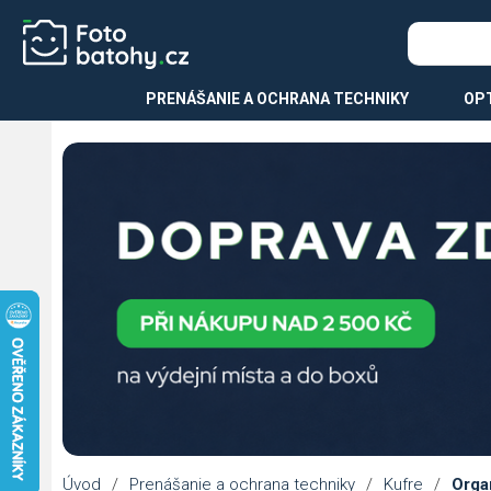
PRENÁŠANIE A OCHRANA TECHNIKY
OPT
Úvod
/
Prenášanie a ochrana techniky
/
Kufre
/
Orga