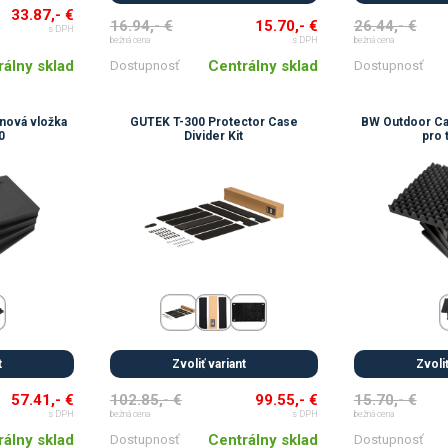
33.87,- €
16.94,- €
15.70,- €
26.44,- €
s DPH
bežná cena
s DPH
bežná cena
rálny sklad
Centrálny sklad
Dostupnosť
Dostupnosť
nová vložka
GUTEK T-300 Protector Case
BW Outdoor Ca
0
Divider Kit
pro 
t
Zvoliť variant
Zvoliť
57.41,- €
102.85,- €
99.55,- €
15.70,- €
s DPH
bežná cena
s DPH
bežná cena
rálny sklad
Centrálny sklad
Dostupnosť
Dostupnosť