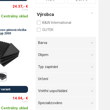
24.37,- €
s DPH
Výrobca
Centrálny sklad
B&W International
GUTEK
ses pěnová vložka
typ 2000
Barva
Objem
Typ zapínání
Určení
 variant
Vnitřní uspořádání
14.04,- €
s DPH
Specializováno
Centrálny sklad