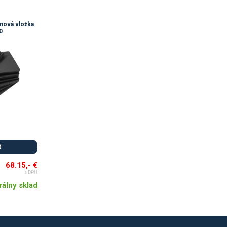
nová vložka
0
t
68.15,- €
s DPH
rálny sklad