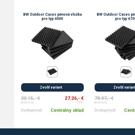
BW Outdoor Cases pěnová vložka
BW Outdoor Cases pě
pro typ 4000
pro typ 670
Zvoliť variant
Zvoliť varian
30.15,- €
27.26,- €
78.07,- €
bežná cena
s DPH
bežná cena
Centrálny sklad
Cent
Dostupnosť
Dostupnosť