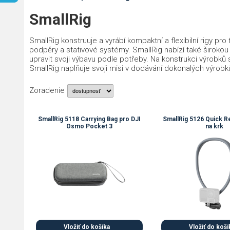
SmallRig
SmallRig konstruuje a vyrábí kompaktní a flexibilní rigy pr
podpěry a stativové systémy. SmallRig nabízí také široko
upravit svoji výbavu podle potřeby. Na konstrukci výrobků 
SmallRig naplňuje svoji misi v dodávání dokonalých výrobk
Zoradenie
SmallRig 5118 Carrying Bag pro DJI
SmallRig 5126 Quick R
Osmo Pocket 3
na krk
Vložiť do košíka
Vložiť do koší