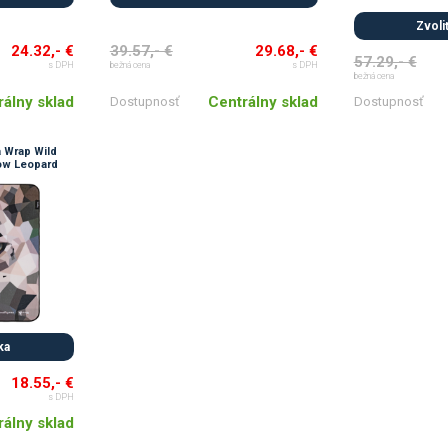
Zvoliť
24.32,- €
39.57,- €
29.68,- €
57.29,- €
s DPH
bežná cena
s DPH
bežná cena
rálny sklad
Centrálny sklad
Dostupnosť
Dostupnosť
 Wrap Wild
ow Leopard
ka
18.55,- €
s DPH
rálny sklad