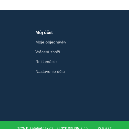
Môj účet
Moje objednávky
Vrácení zboží
Reklamácie
Nastavenie účtu
2026 © Fotobatohy.cz | FIINYX VISION s.r.o. |
Prihlásiť