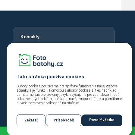
Kontakty
Tel.: +420 228 229 392
info@fotobatohy.cz
Po - Pia 9:00 - 18:00
Táto stránka používa cookies
Súbory cookies používame pre správne fungovanie našej webovej
stránky a jej funkcií. Pomocou súborov cookies si tiež napríklad
pamätáme váš preferovaný jazyk, zvyšujeme pre vás relevantnosť
zobrazovaných reklám, počítame návštevnosť stránok a pamätáme
si vaše nastavenia vykonané na stránke.
Povoliť všetko
Zakázať
Prispôsobiť