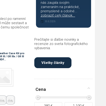
nás zaujala svojím
zameraním na praktické,
premyslené a odolné...
zobraziť celý článok...
 klecí po ramenní
8.6.2026
l může sestavit a
íky čemu společnost
Prečítajte si ďalšie novinky a
recenzie zo sveta fotografického
vybavenia.
eather Case Kit pro
III / GR IIIx / GR III
DF...
Všetky články
Cena
380
€
1 190
€