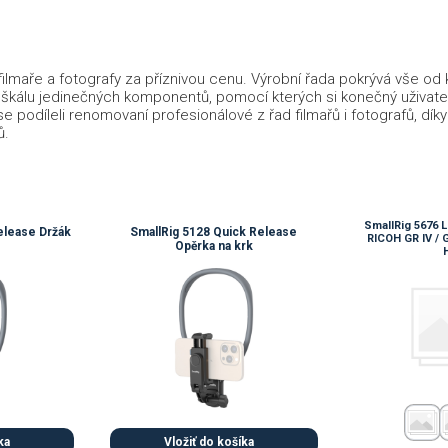
o filmaře a fotografy za příznivou cenu. Výrobní řada pokrývá vše od
u škálu jedinečných komponentů, pomocí kterých si konečný uživate
se podíleli renomovaní profesionálové z řad filmařů i fotografů, d
ů.
SmallRig 5676 L
elease Držák
SmallRig 5128 Quick Release
RICOH GR IV / GR 
Opěrka na krk
H
ka
Vložiť do košíka