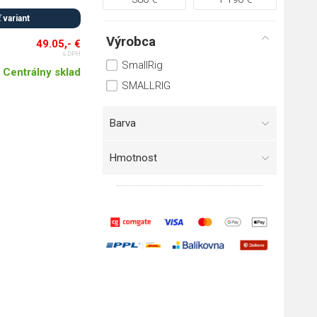
 variant
Výrobca
49.05,- €
s DPH
SmallRig
Centrálny sklad
SMALLRIG
Barva
Hmotnost