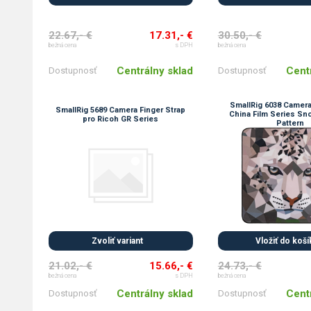
22.67,- €
17.31,- €
30.50,- €
bežná cena
s DPH
bežná cena
Centrálny sklad
Cent
Dostupnosť
Dostupnosť
SmallRig 6038 Camera
SmallRig 5689 Camera Finger Strap
China Film Series Sn
pro Ricoh GR Series
Pattern
Zvoliť variant
Vložiť do koší
21.02,- €
15.66,- €
24.73,- €
bežná cena
s DPH
bežná cena
Centrálny sklad
Cent
Dostupnosť
Dostupnosť