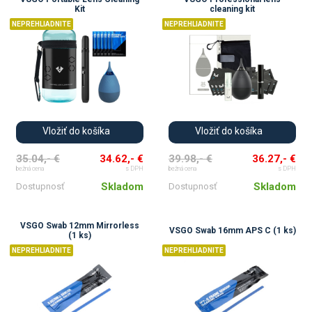
Kit
cleaning kit
NEPREHLIADNITE
NEPREHLIADNITE
Vložiť do košíka
Vložiť do košíka
35.04,- €
34.62,- €
39.98,- €
36.27,- €
bežná cena
s DPH
bežná cena
s DPH
Skladom
Skladom
Dostupnosť
Dostupnosť
VSGO Swab 12mm Mirrorless
VSGO Swab 16mm APS C (1 ks)
(1 ks)
NEPREHLIADNITE
NEPREHLIADNITE