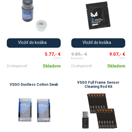
Vložiť do košíka
Vložiť do košíka
5.77,- €
9.89,- €
9.07,- €
s DPH
bežná cena
s DPH
Skladom
Skladom
Dostupnosť
Dostupnosť
VSGO Full Frame Sensor
VSGO Dustless Cotton Swab
Cleaning Rod Kit