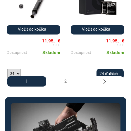
Vložiť do košíka
Vložiť do košíka
11.95,- €
11.95,- €
s DPH
s DPH
Skladom
Skladom
Dostupnosť
Dostupnosť
24 ďalších...
1
2