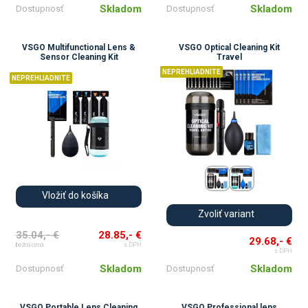
Skladom
Skladom
Dostupnosť
Dostupnosť
VSGO Multifunctional Lens &
VSGO Optical Cleaning Kit
Sensor Cleaning Kit
Travel
NEPREHLIADNITE
NEPREHLIADNITE
Vložiť do košíka
Zvoliť variant
35.04,- €
28.85,- €
29.68,- €
bežná cena
s DPH
s DPH
Skladom
Skladom
Dostupnosť
Dostupnosť
VSGO Portable Lens Cleaning
VSGO Professional lens