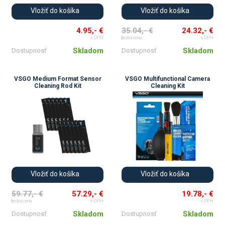
Vložiť do košíka
Vložiť do košíka
4.95,- €
35.04,- €
24.32,- €
s DPH
bežná cena
s DPH
Skladom
Skladom
Dostupnosť
Dostupnosť
VSGO Medium Format Sensor
VSGO Multifunctional Camera
Cleaning Rod Kit
Cleaning Kit
Vložiť do košíka
Vložiť do košíka
59.77,- €
57.29,- €
19.78,- €
bežná cena
s DPH
s DPH
Skladom
Skladom
Dostupnosť
Dostupnosť