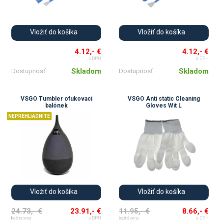
Vložiť do košíka
Vložiť do košíka
4.12,- €
4.12,- €
s DPH
s DPH
Skladom
Skladom
Dostupnosť
Dostupnosť
VSGO Tumbler ofukovací
VSGO Anti static Cleaning
balónek
Gloves Wit L
NEPREHLIADNITE
Vložiť do košíka
Vložiť do košíka
24.73,- €
23.91,- €
11.95,- €
8.66,- €
bežná cena
s DPH
bežná cena
s DPH