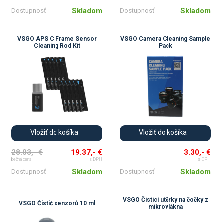
Skladom
Skladom
Dostupnosť
Dostupnosť
VSGO APS C Frame Sensor
VSGO Camera Cleaning Sample
Cleaning Rod Kit
Pack
Vložiť do košíka
Vložiť do košíka
28.03,- €
19.37,- €
3.30,- €
bežná cena
s DPH
s DPH
Skladom
Skladom
Dostupnosť
Dostupnosť
VSGO Čisticí utěrky na čočky z
VSGO Čistič senzorů 10 ml
mikrovlákna