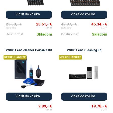
Vložiť do košíka
Vložiť do košíka
23.08,- €
20.61,- €
49.87,- €
45.34,- €
bežná cena
s DPH
bežná cena
s DPH
Skladom
Skladom
Dostupnosť
Dostupnosť
VSGO Lens cleaner Portable Kit
VSGO Lens Cleaning Kit
NEPREHLIADNITE
NEPREHLIADNITE
Vložiť do košíka
Vložiť do košíka
9.89,- €
19.78,- €
s DPH
s DPH