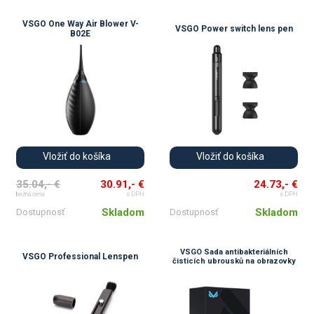
VSGO One Way Air Blower V-
VSGO Power switch lens pen
B02E
Vložiť do košíka
Vložiť do košíka
35.04,- €
30.91,- €
24.73,- €
bežná cena
s DPH
s DPH
Skladom
Skladom
Dostupnosť
Dostupnosť
VSGO Sada antibakteriálních
VSGO Professional Lenspen
čisticích ubrousků na obrazovky