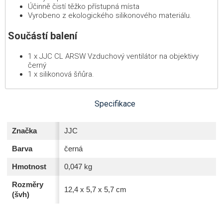
Účinně čistí těžko přístupná místa
Vyrobeno z ekologického silikonového materiálu.
Součástí balení
1 x JJC CL ARSW Vzduchový ventilátor na objektivy
černý
1 x silikonová šňůra.
Specifikace
Značka
JJC
Barva
černá
Hmotnost
0,047 kg
Rozměry
12,4 x 5,7 x 5,7 cm
(švh)