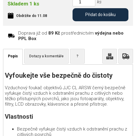
ks
Skladem 1 ks
Přidat do košíku
Obdržíte do 11.08
Doprava již od
89 Kč
prostřednictvím
výdejna nebo
PPL Box
Popis
Dotazy a komentáře
?
Vyfoukejte vše bezpečně do čistoty
Vzduchový foukač objektivů JJC CL ARSW černý bezpečně
vyfukuje čistý vzduch k odstranění prachu z citlivých nebo
těžko přístupných povrchů, jako jsou fotoaparáty, objektivy,
filtry, LCD obrazovky, klávesnice a přesné přístroje.
Vlastnosti
Bezpečně vyfukuje čistý vzduch k odstranění prachu z
citlivých povrchů