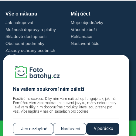
Vše o nákupu
Můj účet
Jak nakupovat
Moje objednávky
Možnosti dopravy a platby
Vrácení zboží
Skladové dostupnosti
Reklamace
Obchodní podmínky
Nastavení účtu
Zásady ochrany osobních
údajů
Nastavení cookies
Zásady cookies
Kontakty
+420 720 762 432
Na vašem soukromí nám záleží
info@fotobatohy.cz
Používáme cookies. Díky nim vám náš eshop funguje tak, jak má.
Po - Pá 9:00 - 18:00
Pomůžou vám zapamatovat nastavení jazyku, měny nebo adresy.
Také vám díky nim doporučíme produkty, které jsou přesně pro
vás. Více najdete v našich
zásadách pro cookies
.
V pořádku
Jen nezbytné
Nastavení
2026 © Fotobatohy.cz | FIINYX VISION s.r.o. |