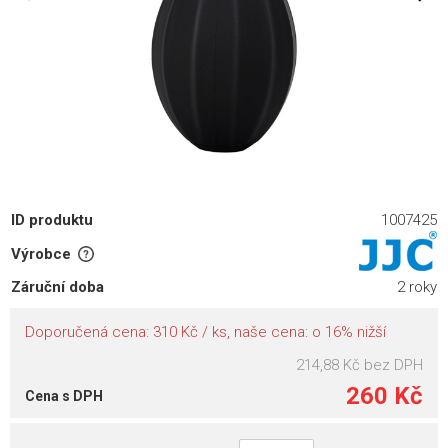
ID produktu
1007425
Výrobce
Záruční doba
2 roky
Doporučená cena: 310 Kč / ks, naše cena: o 16% nižší
214,88 Kč
bez DPH
260 Kč
Cena s DPH