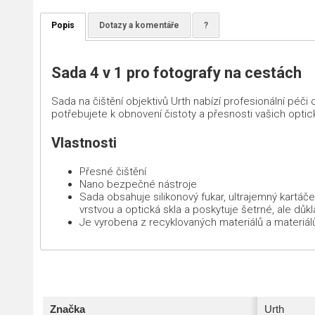
Popis
Dotazy a komentáře
?
Sada 4 v 1 pro fotografy na cestách
Sada na čištění objektivů Urth nabízí profesionální péč
potřebujete k obnovení čistoty a přesnosti vašich optic
Vlastnosti
Přesné čištění
Nano bezpečné nástroje
Sada obsahuje silikonový fukar, ultrajemný kartáče
vrstvou a optická skla a poskytuje šetrné, ale důk
Je vyrobena z recyklovaných materiálů a materiálů
Značka
Urth