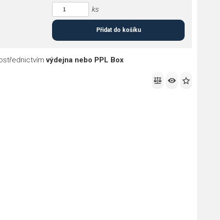
ks
Přidat do košíku
ostřednictvím
výdejna nebo PPL Box