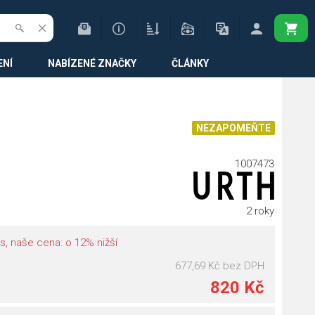
ENÍ
NABÍZENÉ ZNAČKY
ČLÁNKY
NEZAPOMEŇTE
1007473
2 roky
s, naše cena: o 12% nižší
677,69 Kč
bez DPH
820 Kč