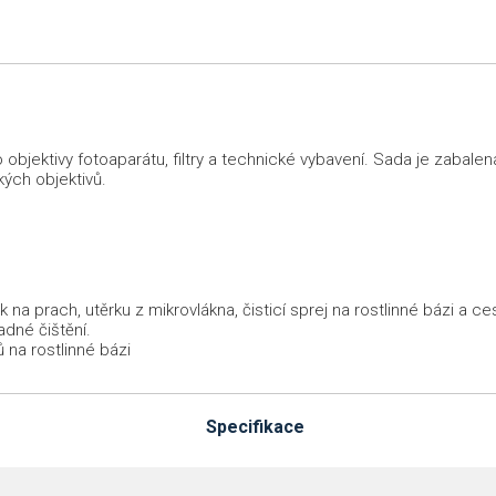
i o objektivy fotoaparátu, filtry a technické vybavení. Sada je zab
kých objektivů.
k na prach, utěrku z mikrovlákna, čisticí sprej na rostlinné bázi a
ladné čištění.
 na rostlinné bázi
Specifikace