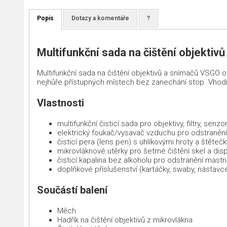
Popis
Dotazy a komentáře
?
Multifunkční sada na čištění objekti
Multifunkční sada na čištění objektivů a snímačů VSGO o
nejhůře přístupných místech bez zanechání stop. Vhodná p
Vlastnosti
multifunkční čisticí sada pro objektivy, filtry, senz
elektrický foukač/vysavač vzduchu pro odstranění
čisticí pera (lens pen) s uhlíkovými hroty a štětečk
mikrovláknové utěrky pro šetrné čištění skel a disp
čisticí kapalina bez alkoholu pro odstranění mast
doplňkové příslušenství (kartáčky, swaby, nástavce
Součástí balení
Měch
Hadřík na čištění objektivů z mikrovlákna