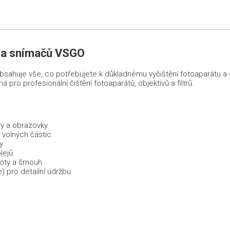
vů a snímačů VSGO
bsahuje vše, co potřebujete k důkladnému vyčištění fotoaparátu a o
ro profesionální čištění fotoaparátů, objektivů a filtrů.
ory a obrazovky
 volných částic
y
lejů
noty a šmouh
) pro detailní údržbu