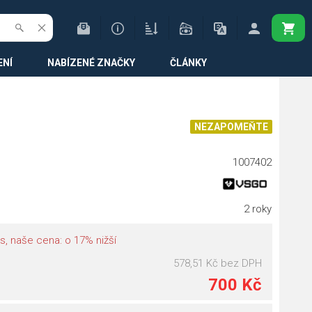
ENÍ
NABÍZENÉ ZNAČKY
ČLÁNKY
NEZAPOMEŇTE
1007402
2 roky
s, naše cena: o 17% nižší
578,51 Kč
bez DPH
700 Kč