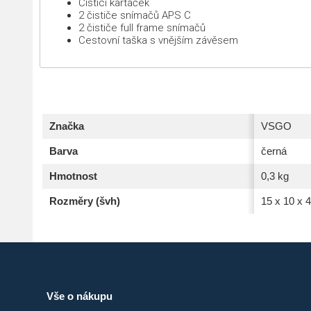
Čistící kartáček
2 čističe snímačů APS C
2 čističe full frame snímačů
Cestovní taška s vnějším závěsem
Značka
VSGO
Barva
černá
Hmotnost
0,3 kg
Rozměry (švh)
15 x 10 x 
Vše o nákupu