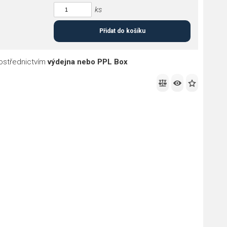
ks
Přidat do košíku
ostřednictvím
výdejna nebo PPL Box