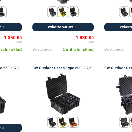
ntu
Vyberte variantu
Vyberte
1 350 Kč
1 880 Kč
Cena
Cena
rální sklad
Centrální sklad
Dostupnost
Dostupnost
e 5500 37,9L
BW Outdoor Cases Type 6000 32,6L
BW Outdoor Cas
ntu