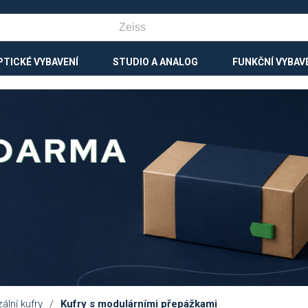
PTICKÉ VYBAVENÍ
STUDIO A ANALOG
FUNKČNÍ VYBAV
ální kufry
/
Kufry s modulárními přepážkami