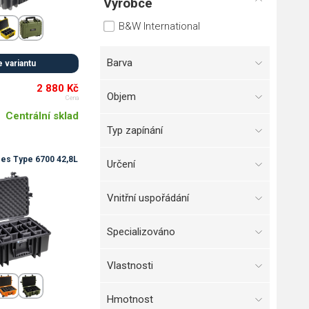
Výrobce
B&W International
Barva
 variantu
2 880 Kč
Objem
Cena
Centrální sklad
Typ zapínání
es Type 6700 42,8L
Určení
Vnitřní uspořádání
Specializováno
Vlastnosti
Hmotnost