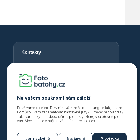
Kontakty
+420 720 762 432
info@fotobatohy.cz
Po - Pá 9:00 - 18:00
Na vašem soukromí nám záleží
Používáme cookies. Díky nim vám náš eshop funguje tak, jak má.
Pomůžou vám zapamatovat nastavení jazyku, měny nebo adresy.
Také vám díky nim doporučíme produkty, které jsou přesně pro
vás. Více najdete v našich
zásadách pro cookies
.
V pořádku
Jen nezbytné
Nastavení