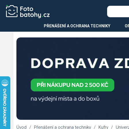
PŘENÁŠENÍ A OCHRANA TECHNIKY
O
Úvod
/
Přenášení a ochrana techniky
/
Kufry
/
Univerz