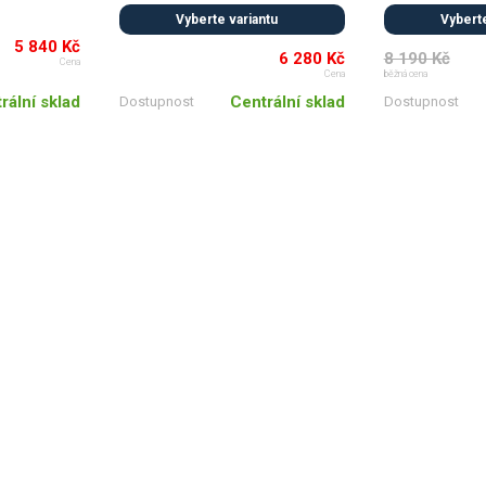
Vyberte variantu
Vyberte
5 840 Kč
6 280 Kč
8 190 Kč
Cena
Cena
běžná cena
rální sklad
Centrální sklad
Dostupnost
Dostupnost