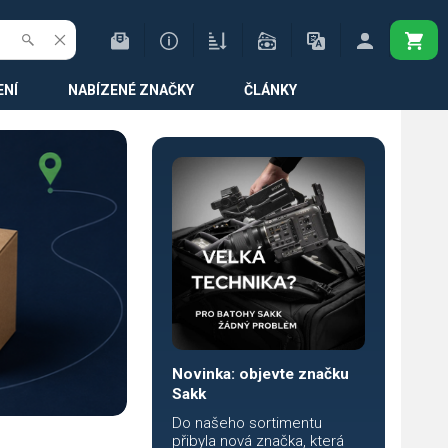
ENÍ
NABÍZENÉ ZNAČKY
ČLÁNKY
Novinka: objevte značku
Sakk
Do našeho sortimentu
přibyla nová značka, která