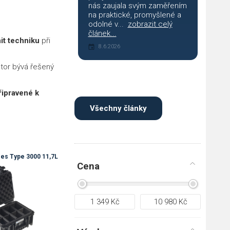
nás zaujala svým zaměřením
na praktické, promyšlené a
odolné v...
zobrazit celý
článek...
nit techniku
při
8.6.2026
ostor bývá řešený
řipravené k
Všechny články
es Type 3000 11,7L
Cena
1 349
Kč
10 980
Kč