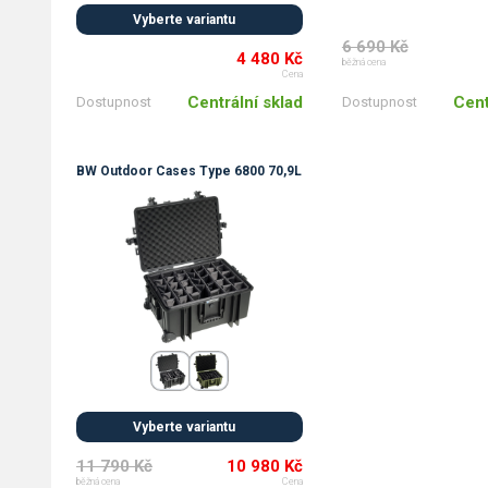
Vyberte variantu
6 690 Kč
4 480 Kč
běžná cena
Cena
Cent
Centrální sklad
Dostupnost
Dostupnost
BW Outdoor Cases Type 6800 70,9L
Vyberte variantu
11 790 Kč
10 980 Kč
běžná cena
Cena