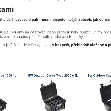
kami
t a další vybavení patří mezi nejspolehlivější způsob, jak ochrá
ny
, ale i varianty na cestování nebo profesionální použití. Vnitřní pr
takže si ho snadno přizpůsobíte podle své techniky.
 zajistí, že bude vaše vybavení
v bezpečí, přehledně uložené a p
pe 1000 4L
BW Outdoor Cases Type 2000 6,6L
BW Outdoor Cas