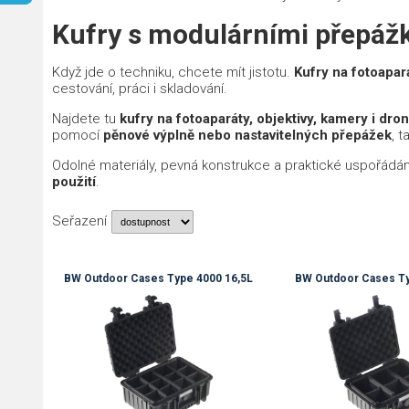
Kufry s modulárními přepáž
Když jde o techniku, chcete mít jistotu.
Kufry na fotoapará
cestování, práci i skladování.
Najdete tu
kufry na fotoaparáty, objektivy, kamery i dro
pomocí
pěnové výplně nebo nastavitelných přepážek
, 
Odolné materiály, pevná konstrukce a praktické uspořádání
použití
.
Seřazení
BW Outdoor Cases Type 4000 16,5L
BW Outdoor Cases Ty