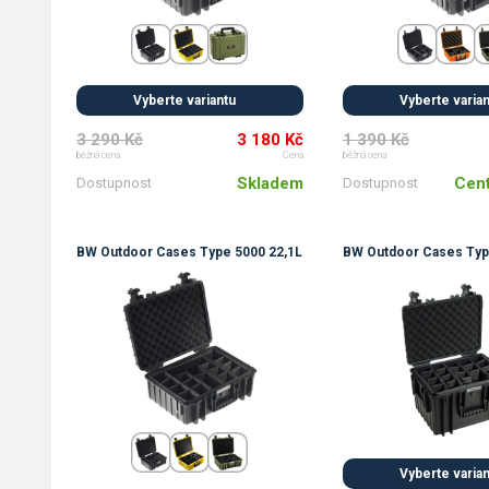
Vyberte variantu
Vyberte varia
3 290 Kč
3 180 Kč
1 390 Kč
běžná cena
Cena
běžná cena
Skladem
Cent
Dostupnost
Dostupnost
BW Outdoor Cases Type 5000 22,1L
BW Outdoor Cases Typ
Vyberte varia