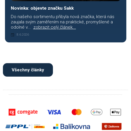
Novinka: objevte značku Sakk
Do našeho sortimentu přibyla nová značka, která nás
zaujala svým zaměřením na praktické, promyšlené a
odolné v...
zobrazit celý článek...
8.6.2026
Všechny články