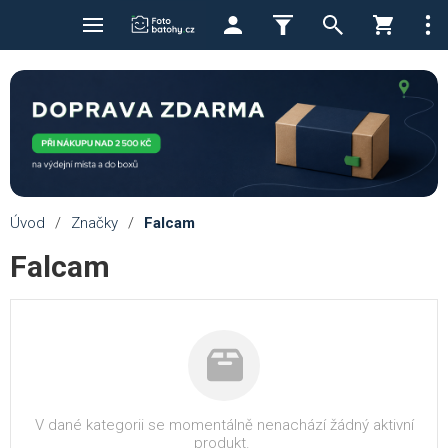
Úvod
/
Značky
/
Falcam
Falcam
V dané kategorii se momentálně nenachází žádný aktivní
produkt.