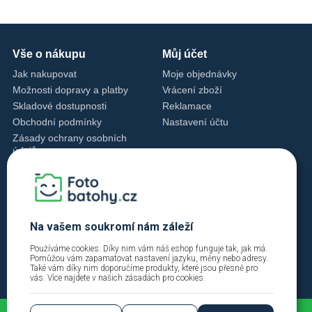
Vše o nákupu
Můj účet
Jak nakupovat
Moje objednávky
Možnosti dopravy a platby
Vrácení zboží
Skladové dostupnosti
Reklamace
Obchodní podmínky
Nastavení účtu
Zásady ochrany osobních
údajů
Nastavení cookies
Zásady cookies
Kontakty
+420 720 762 432
Na vašem soukromí nám záleží
info@fotobatohy.cz
Používáme cookies. Díky nim vám náš eshop funguje tak, jak má.
Po - Pá 9:00 - 18:00
Pomůžou vám zapamatovat nastavení jazyku, měny nebo adresy.
Také vám díky nim doporučíme produkty, které jsou přesně pro
vás. Více najdete v našich
zásadách pro cookies
.