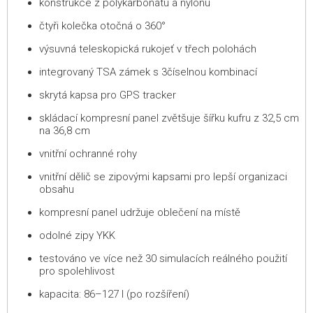
konstrukce z polykarbonátu a nylonu
čtyři kolečka otočná o 360°
výsuvná teleskopická rukojeť v třech polohách
integrovaný TSA zámek s 3číselnou kombinací
skrytá kapsa pro GPS tracker
skládací kompresní panel zvětšuje šířku kufru z 32,5 cm
na 36,8 cm
vnitřní ochranné rohy
vnitřní dělič se zipovými kapsami pro lepší organizaci
obsahu
kompresní panel udržuje oblečení na místě
odolné zipy YKK
testováno ve více než 30 simulacích reálného použití
pro spolehlivost
kapacita: 86–127 l (po rozšíření)