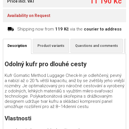
11 190 Kč
Price incl. VAT
Availability on Request
Shipping now from
119 Kč
via the
courier to address
Description
Product variants
Questions and comments
Odolný kufr pro dlouhé cesty
Kufr Gomatic Method Luggage Check-In je odlehčený, pevný
a nabízí až o 20 % větší kapacitu, aniž by se zvětšily jeho vnější
rozměry. Je optimalizovaný pro náročné cestování a vyrobený
z odolných, lehkých materiálů s využitím mikro-svařovací
technologie. Polykarbonátová skořepina s drážkovaným
designem udržuje tvar kufru a skládací kompresní panel
umožňuje rozšíření pro až 8–14denní cestu.
Vlastnosti