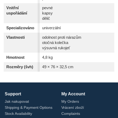
Vnitřní
pevné
uspořádání
kapsy
dělič
Specializováno
univerzální
Vlastnosti
odolnost proti nárazům
otočná kolečka
výsuvná rukojeť
Hmotnost
4,8 kg
Rozměry (švh)
49 × 76 × 32,5 cm
Support
My Account
Jak nakupovat
My Orders
Shipping & Payment Options
Vrácení zboží
Stock Availability
Complaints