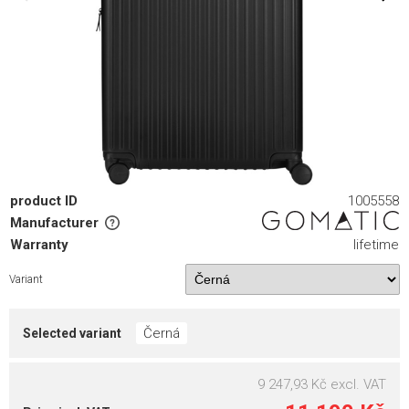
product ID
1005558
Manufacturer
Warranty
lifetime
Variant
Černá
Selected variant
9 247,93 Kč
excl. VAT