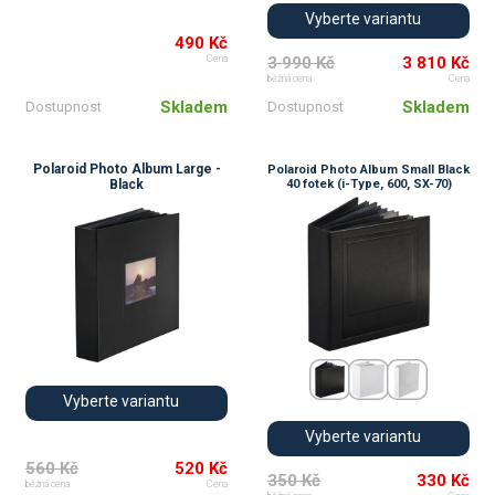
Vyberte variantu
490 Kč
3 990 Kč
3 810 Kč
Cena
běžná cena
Cena
Skladem
Skladem
Dostupnost
Dostupnost
Polaroid Photo Album Large -
Polaroid Photo Album Small Black
Black
40 fotek (i-Type, 600, SX-70)
Vyberte variantu
Vyberte variantu
560 Kč
520 Kč
350 Kč
330 Kč
běžná cena
Cena