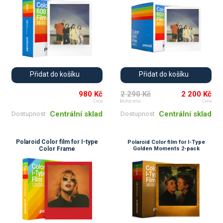
Přidat do košíku
Přidat do košíku
980 Kč
2 290 Kč
2 200 Kč
Cena
běžná cena
Cena
Centrální sklad
Centrální sklad
Dostupnost
Dostupnost
Polaroid Color film for I-type
Polaroid Color film for I-Type
Color Frame
Golden Moments 2-pack