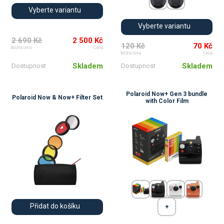
Vyberte variantu
Vyberte variantu
2 690 Kč
2 500 Kč
120 Kč
70 Kč
běžná cena
Cena
běžná cena
Cena
Skladem
Skladem
Dostupnost
Dostupnost
Polaroid Now+ Gen 3 bundle
Polaroid Now & Now+ Filter Set
with Color Film
Přidat do košíku