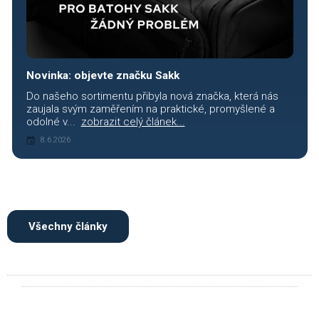
Novinka: objevte značku Sakk
Do našeho sortimentu přibyla nová značka, která nás
zaujala svým zaměřením na praktické, promyšlené a
odolné v...
zobrazit celý článek...
8.6.2026
Všechny články