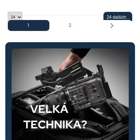
24 dalších...
1
2