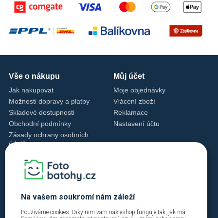
Vše o nákupu
Můj účet
Jak nakupovat
Moje objednávky
Možnosti dopravy a platby
Vrácení zboží
Skladové dostupnosti
Reklamace
Obchodní podmínky
Nastavení účtu
Zásady ochrany osobních
údajů
Nastavení cookies
Zásady cookies
Kontakty
+420 720 762 432
Na vašem soukromí nám záleží
info@fotobatohy.cz
Používáme cookies. Díky nim vám náš eshop funguje tak, jak má.
Po - Pá 9:00 - 18:00