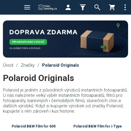
Úvod
/
Značky
/
Polaroid Originals
Polaroid Originals
Polaroid je jedním z původních výrobců instantních fotoaparátů.
U nás naleznete velký výběr
instantních fotoaparátů
, filtrů pro
fotoaparáty,
barevných
i
černobílých
filmů, slunečních clon a
dalších výrobků. Když si kupujete výrobek od značky Polaroid,
kupujete s ním zároveň i kus historie.
Polaroid B&W Film for 600
Polaroid B&W Film for i-Type