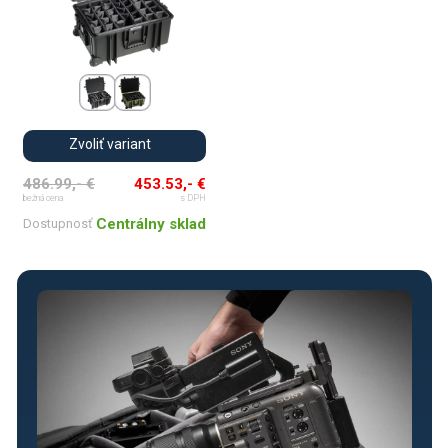
Zvoliť variant
486.99,- €
453.53,- €
bežná cena
s DPH
Centrálny sklad
Dostupnosť