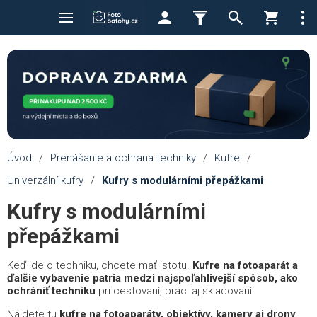
Úvod
/
Prenášanie a ochrana techniky
/
Kufre
/
Univerzální kufry
/
Kufry s modulárními přepážkami
Kufry s modulárními
přepážkami
Keď ide o techniku, chcete mať istotu.
Kufre na fotoaparát a
ďalšie vybavenie patria medzi najspoľahlivejší spôsob, ako
ochrániť techniku
pri cestovaní, práci aj skladovaní.
Nájdete tu
kufre na fotoaparáty, objektívy, kamery aj drony
,