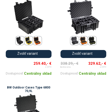
Zvoliť variant
Zvoliť variant
259.40,- €
338.29,- €
329.62,- €
s DPH
bežná cena
s DPH
Centrálny sklad
Centrálny sklad
Dostupnosť
Dostupnosť
BW Outdoor Cases Type 6800
70,9L