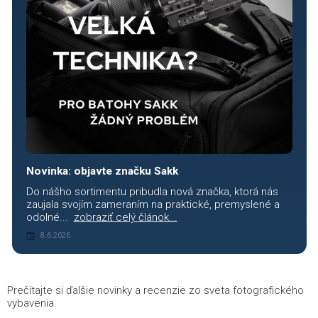
Novinka: objavte značku Sakk
Do nášho sortimentu pribudla nová značka, ktorá nás
zaujala svojím zameraním na praktické, premyslené a
odolné...
zobraziť celý článok...
8.6.2026
Prečítajte si ďalšie novinky a recenzie zo sveta fotografického
vybavenia.