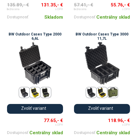
135.89,- €
131.35,- €
57.41,- €
55.76,- €
bežná cena
s DPH
bežná cena
s DPH
Skladom
Centrálny sklad
Dostupnosť
Dostupnosť
BW Outdoor Cases Type 2000
BW Outdoor Cases Type 3000
6,6L
11,7L
Zvoliť variant
Zvoliť variant
77.65,- €
118.96,- €
s DPH
s DPH
Centrálny sklad
Centrálny sklad
Dostupnosť
Dostupnosť