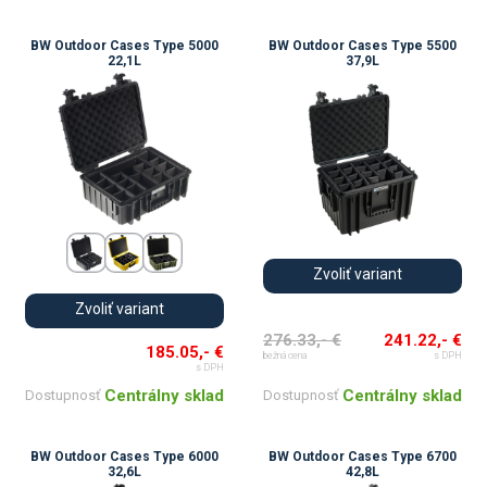
BW Outdoor Cases Type 5000
BW Outdoor Cases Type 5500
22,1L
37,9L
Zvoliť variant
Zvoliť variant
276.33,- €
241.22,- €
185.05,- €
bežná cena
s DPH
s DPH
Centrálny sklad
Centrálny sklad
Dostupnosť
Dostupnosť
BW Outdoor Cases Type 6000
BW Outdoor Cases Type 6700
32,6L
42,8L