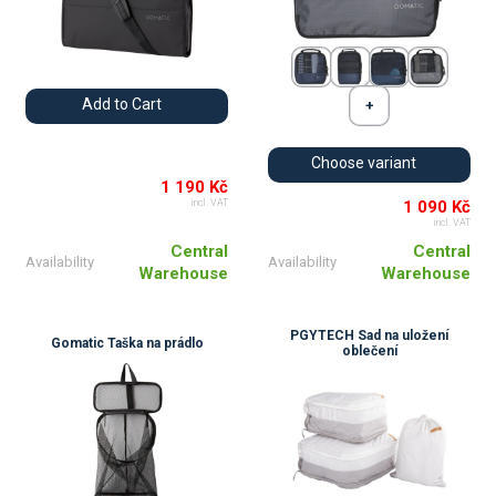
Add to Cart
Choose variant
1 190 Kč
1 090 Kč
incl. VAT
incl. VAT
Central
Central
Availability
Availability
Warehouse
Warehouse
PGYTECH Sad na uložení
Gomatic Taška na prádlo
oblečení