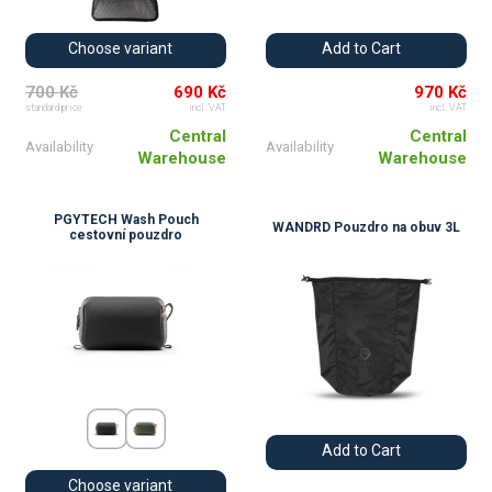
Choose variant
Add to Cart
700 Kč
690 Kč
970 Kč
standard price
incl. VAT
incl. VAT
Central
Central
Availability
Availability
Warehouse
Warehouse
PGYTECH Wash Pouch
WANDRD Pouzdro na obuv 3L
cestovní pouzdro
Add to Cart
Choose variant