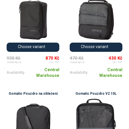
Choose variant
Choose variant
930 Kč
870 Kč
470 Kč
430 Kč
standard price
incl. VAT
standard price
incl. VAT
Central
Central
Availability
Availability
Warehouse
Warehouse
Gomatic Pouzdro na oblečení
Gomatic Pouzdro V2 10L