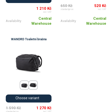
650 Kč
520 Kč
1 210 Kč
standard price
incl. VAT
incl. VAT
Central
Central
Availability
Availability
Warehouse
Warehouse
WANDRD Toaletní brašna
Choose variant
1 590 Kč
1 270 Kč
standard price
incl. VAT