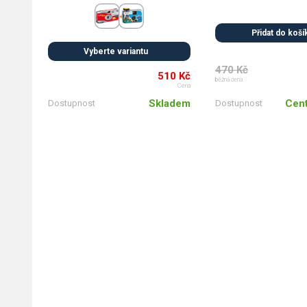
Přidat do koší
Vyberte variantu
470 Kč
510 Kč
běžná cena
Cena
Cent
Skladem
Dostupnost
Dostupnost