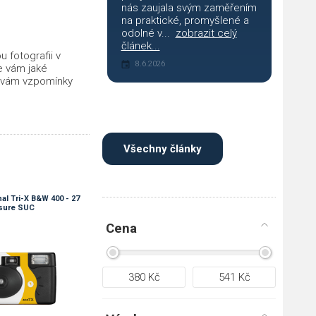
nás zaujala svým zaměřením
na praktické, promyšlené a
odolné v...
zobrazit celý
článek...
 fotografii v
8.6.2026
e vám jaké
 vám vzpomínky
Všechny články
al Tri-X B&W 400 - 27
sure SUC
Cena
380
Kč
541
Kč