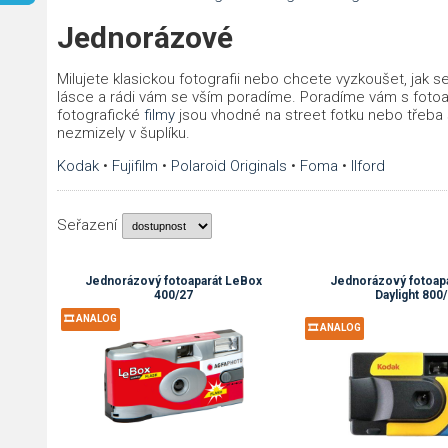
Jednorázové
Milujete klasickou fotografii nebo chcete vyzkoušet, jak s
lásce a rádi vám se vším poradíme. Poradíme vám s fotoapa
fotografické
filmy
jsou vhodné na street fotku nebo třeb
nezmizely v šuplíku.
Kodak
•
Fujifilm
•
Polaroid Originals
•
Foma
•
Ilford
Seřazení
Jednorázový fotoaparát LeBox
Jednorázový fotoap
400/27
Daylight 800
🎞️ ANALOG
🎞️ ANALOG