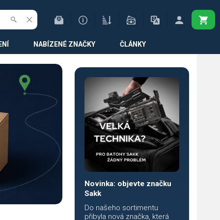
ENÍ
NABÍZENÉ ZNAČKY
ČLÁNKY
Novinka: objevte značku
Sakk
Do našeho sortimentu
přibyla nová značka, která