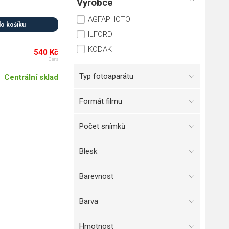
Výrobce
AGFAPHOTO
do košíku
ILFORD
KODAK
540 Kč
Cena
Typ fotoaparátu
Centrální sklad
Formát filmu
Počet snímků
Blesk
Barevnost
Barva
Hmotnost