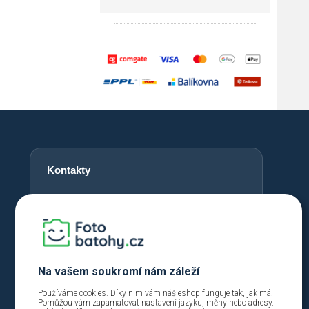
Kontakty
+420 720 762 432
info@fotobatohy.cz
Po - Pá 9:00 - 18:00
Na vašem soukromí nám záleží
Používáme cookies. Díky nim vám náš eshop funguje tak, jak má.
Pomůžou vám zapamatovat nastavení jazyku, měny nebo adresy.