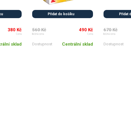
ku
Přidat do košíku
Přidat 
380 Kč
560 Kč
490 Kč
670 Kč
Cena
běžná cena
Cena
běžná cena
rální sklad
Centrální sklad
Dostupnost
Dostupnost