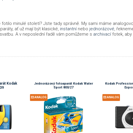
e fotilo minulé století? Jste tady správně. My sami máme analogovou
ráty, ať už mají být klasické,
instantní
nebo
jednorázové
, řeknem
a svatbu. A v neposlední řadě vám pomůžeme s
archivací
fotek, aby
arát Kodak
Jednorázový fotoaparát Kodak Water
Kodak Profession
/39
Sport 800/27
Expo
🎞️ ANALOG
🎞️ ANALOG